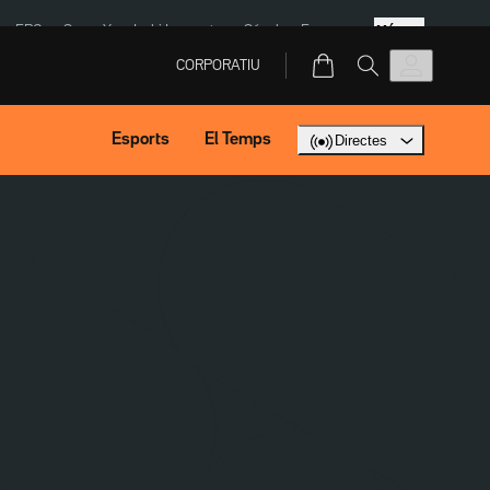
Més
ERC
SpaceX
Isaki Lacuesta
Sánchez Europa
CORPORATIU
Esports
El Temps
Directes