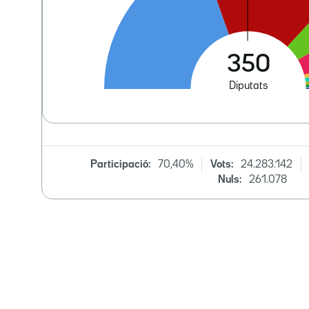
Participació:
70,40%
Vots:
24.283.142
Nuls:
261.078