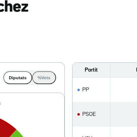
nchez
Partit
Diputats
%Vots
PP
PSOE