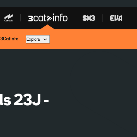
euta
Menors Ceuta
Mercabarna
Robatoris coure
Bombardejos Kíiv
 3CatInfo
Explora
ls 23J -