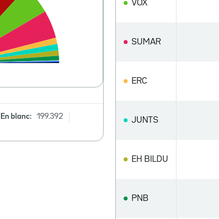
VOX
SUMAR
ERC
En blanc:
199.392
JUNTS
EH BILDU
PNB