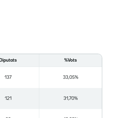
Diputats
%Vots
137
33,05%
121
31,70%