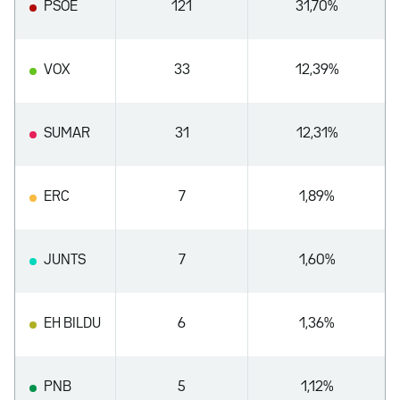
PSOE
121
31,70%
VOX
33
12,39%
SUMAR
31
12,31%
ERC
7
1,89%
JUNTS
7
1,60%
EH BILDU
6
1,36%
PNB
5
1,12%