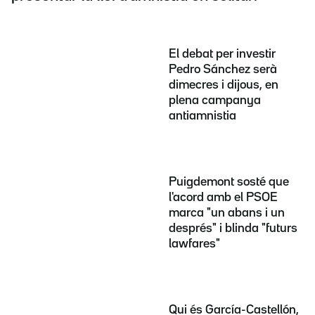
El debat per investir
Pedro Sánchez serà
dimecres i dijous, en
plena campanya
antiamnistia
Puigdemont sosté que
l'acord amb el PSOE
marca "un abans i un
després" i blinda "futurs
lawfares"
Qui és García-Castellón,