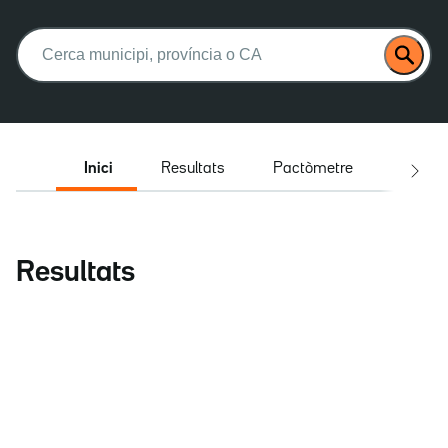
Buscar:
Inici
Resultats
Pactòmetre
Entrev
Resultats