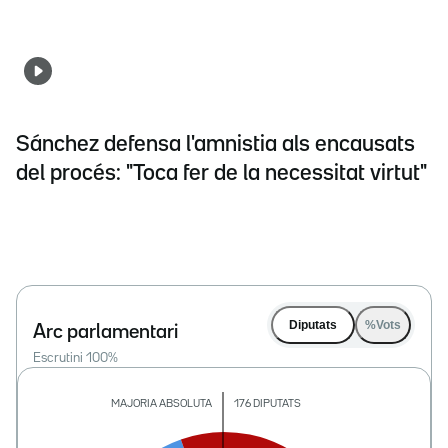
Sánchez defensa l'amnistia als encausats
del procés: "Toca fer de la necessitat virtut"
Diputats
%Vots
Arc parlamentari
Escrutini
100
%