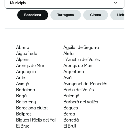
Municipis
Barcelona
Tarragona
Girona
Lleida
Abrera
Aguilar de Segarra
Aiguafreda
Alella
Alpens
L'Ametlla del Vallès
Arenys de Mar
Arenys de Munt
Argençola
Argentona
Artés
Avià
Avinyó
Avinyonet del Penedès
Badalona
Badia del Vallès
Bagà
Balenyà
Balsareny
Barberà del Vallès
Barcelona ciutat
Begues
Bellprat
Berga
Bigues i Riells del Fai
Borredà
El Bruc
El Brull