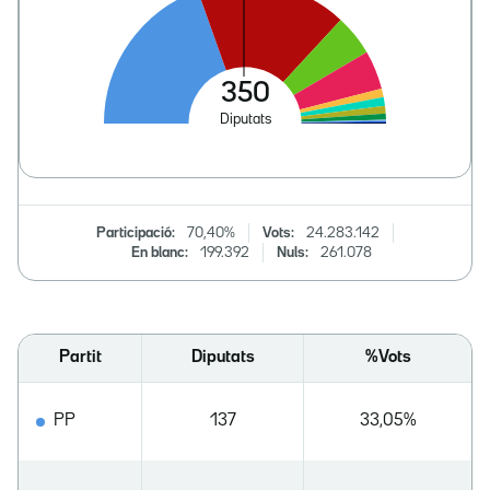
Participació:
70,40%
Vots:
24.283.142
En blanc:
199.392
Nuls:
261.078
Partit
Diputats
%Vots
PP
137
33,05%