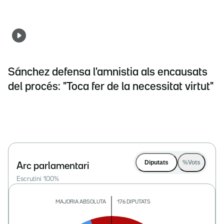
Sánchez defensa l'amnistia als encausats
del procés: "Toca fer de la necessitat virtut"
Diputats
%Vots
Arc parlamentari
Escrutini
100
%