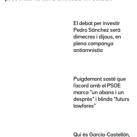
El debat per investir
Pedro Sánchez serà
dimecres i dijous, en
plena campanya
antiamnistia
Puigdemont sosté que
l'acord amb el PSOE
marca "un abans i un
després" i blinda "futurs
lawfares"
Qui és García-Castellón,