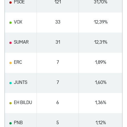
PSOE
121
31,70%
VOX
33
12,39%
SUMAR
31
12,31%
ERC
7
1,89%
JUNTS
7
1,60%
EH BILDU
6
1,36%
PNB
5
1,12%