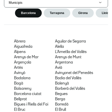
Municipis
Barcelona
Tarragona
Girona
Lleida
Abrera
Aguilar de Segarra
Aiguafreda
Alella
Alpens
L'Ametlla del Vallès
Arenys de Mar
Arenys de Munt
Argençola
Argentona
Artés
Avià
Avinyó
Avinyonet del Penedès
Badalona
Badia del Vallès
Bagà
Balenyà
Balsareny
Barberà del Vallès
Barcelona ciutat
Begues
Bellprat
Berga
Bigues i Riells del Fai
Borredà
El Bruc
El Brull