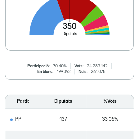
Participació:
70,40%
Vots:
24.283.142
En blanc:
199.392
Nuls:
261.078
Partit
Diputats
%Vots
PP
137
33,05%