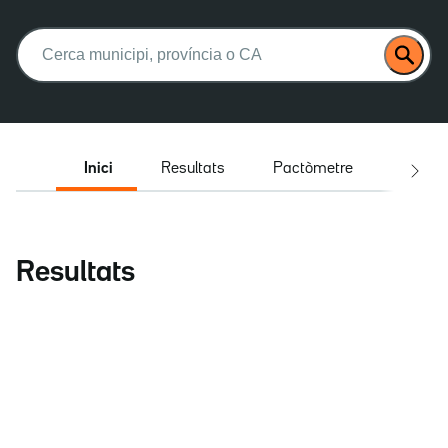
Buscar:
Inici
Resultats
Pactòmetre
Entrev
Resultats