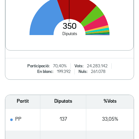
Participació:
70,40%
Vots:
24.283.142
En blanc:
199.392
Nuls:
261.078
Partit
Diputats
%Vots
PP
137
33,05%