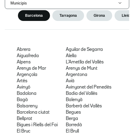
Municipis
Barcelona
Tarragona
Girona
Lleida
Abrera
Aguilar de Segarra
Aiguafreda
Alella
Alpens
L'Ametlla del Vallès
Arenys de Mar
Arenys de Munt
Argençola
Argentona
Artés
Avià
Avinyó
Avinyonet del Penedès
Badalona
Badia del Vallès
Bagà
Balenyà
Balsareny
Barberà del Vallès
Barcelona ciutat
Begues
Bellprat
Berga
Bigues i Riells del Fai
Borredà
El Bruc
El Brull