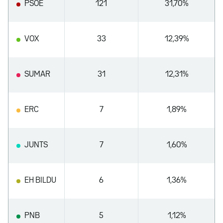
PSOE
121
31,70%
VOX
33
12,39%
SUMAR
31
12,31%
ERC
7
1,89%
JUNTS
7
1,60%
EH BILDU
6
1,36%
PNB
5
1,12%