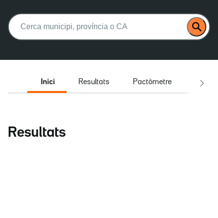
Buscar:
Inici
Resultats
Pactòmetre
Entrev
Resultats