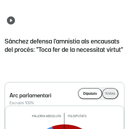
Sánchez defensa l'amnistia als encausats
del procés: "Toca fer de la necessitat virtut"
Diputats
%Vots
Arc parlamentari
Escrutini
100
%