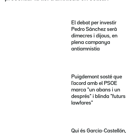
El debat per investir
Pedro Sánchez serà
dimecres i dijous, en
plena campanya
antiamnistia
Puigdemont sosté que
l'acord amb el PSOE
marca "un abans i un
després" i blinda "futurs
lawfares"
Qui és García-Castellón,