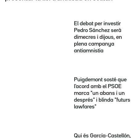
El debat per investir
Pedro Sánchez serà
dimecres i dijous, en
plena campanya
antiamnistia
Puigdemont sosté que
l'acord amb el PSOE
marca "un abans i un
després" i blinda "futurs
lawfares"
Qui és García-Castellón,