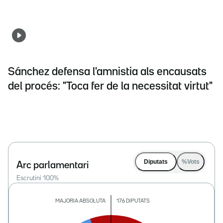
Sánchez defensa l'amnistia als encausats
del procés: "Toca fer de la necessitat virtut"
Diputats
%Vots
Arc parlamentari
Escrutini
100
%