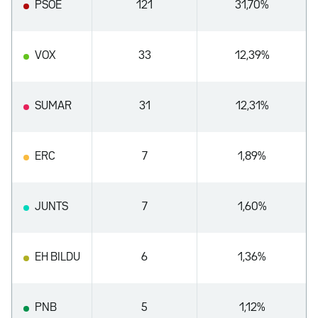
PSOE
121
31,70%
VOX
33
12,39%
SUMAR
31
12,31%
ERC
7
1,89%
JUNTS
7
1,60%
EH BILDU
6
1,36%
PNB
5
1,12%