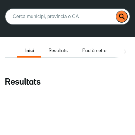
Buscar:
Inici
Resultats
Pactòmetre
Entrev
Resultats