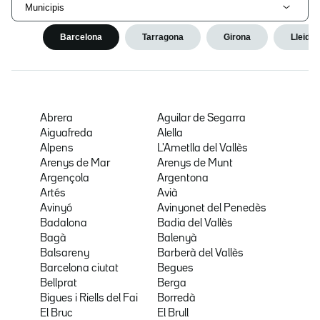
Municipis
Barcelona
Tarragona
Girona
Lleida
Abrera
Aguilar de Segarra
Aiguafreda
Alella
Alpens
L'Ametlla del Vallès
Arenys de Mar
Arenys de Munt
Argençola
Argentona
Artés
Avià
Avinyó
Avinyonet del Penedès
Badalona
Badia del Vallès
Bagà
Balenyà
Balsareny
Barberà del Vallès
Barcelona ciutat
Begues
Bellprat
Berga
Bigues i Riells del Fai
Borredà
El Bruc
El Brull