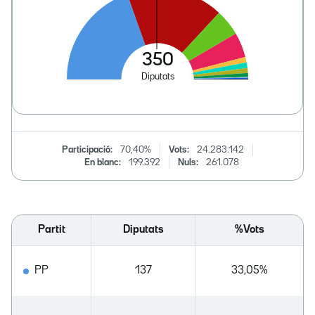
Participació:
70,40%
Vots:
24.283.142
En blanc:
199.392
Nuls:
261.078
Partit
Diputats
%Vots
PP
137
33,05%