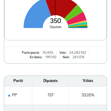
Participació:
70,40%
Vots:
24.283.142
En blanc:
199.392
Nuls:
261.078
Partit
Diputats
%Vots
PP
137
33,05%