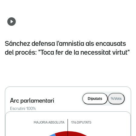
Sánchez defensa l'amnistia als encausats
del procés: "Toca fer de la necessitat virtut"
Diputats
%Vots
Arc parlamentari
Escrutini
100
%