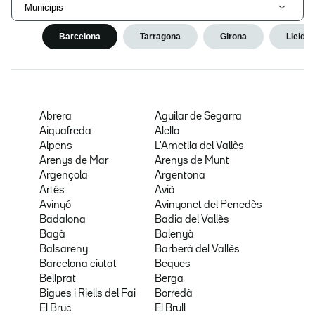
Municipis
Barcelona
Tarragona
Girona
Lleida
Abrera
Aguilar de Segarra
Aiguafreda
Alella
Alpens
L'Ametlla del Vallès
Arenys de Mar
Arenys de Munt
Argençola
Argentona
Artés
Avià
Avinyó
Avinyonet del Penedès
Badalona
Badia del Vallès
Bagà
Balenyà
Balsareny
Barberà del Vallès
Barcelona ciutat
Begues
Bellprat
Berga
Bigues i Riells del Fai
Borredà
El Bruc
El Brull