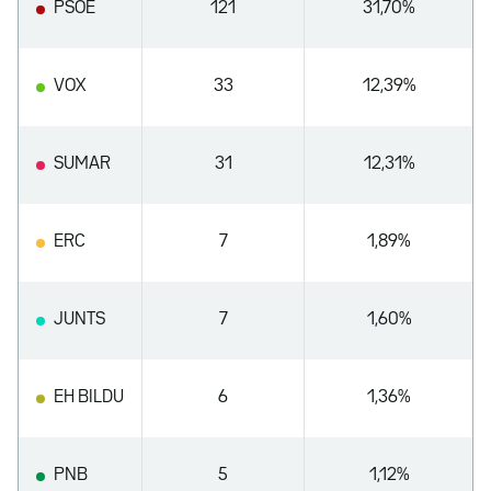
PSOE
121
31,70%
VOX
33
12,39%
SUMAR
31
12,31%
ERC
7
1,89%
JUNTS
7
1,60%
EH BILDU
6
1,36%
PNB
5
1,12%