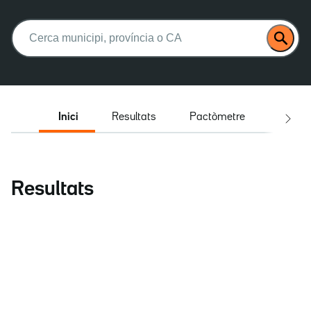
Buscar:
Inici
Resultats
Pactòmetre
Entrev
Resultats