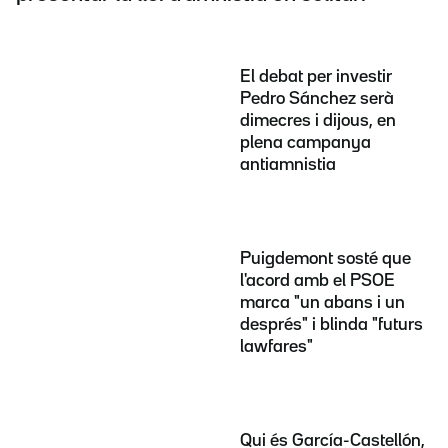
El debat per investir
Pedro Sánchez serà
dimecres i dijous, en
plena campanya
antiamnistia
Puigdemont sosté que
l'acord amb el PSOE
marca "un abans i un
després" i blinda "futurs
lawfares"
Qui és García-Castellón,