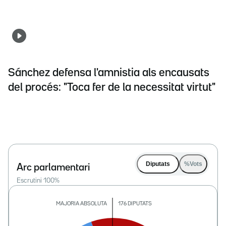
Sánchez defensa l'amnistia als encausats
del procés: "Toca fer de la necessitat virtut"
Diputats
%Vots
Arc parlamentari
Escrutini
100
%