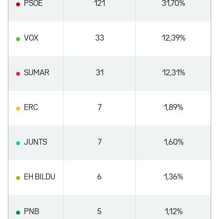
PSOE
121
31,70%
VOX
33
12,39%
SUMAR
31
12,31%
ERC
7
1,89%
JUNTS
7
1,60%
EH BILDU
6
1,36%
PNB
5
1,12%