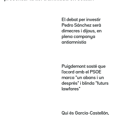
El debat per investir
Pedro Sánchez serà
dimecres i dijous, en
plena campanya
antiamnistia
Puigdemont sosté que
l'acord amb el PSOE
marca "un abans i un
després" i blinda "futurs
lawfares"
Qui és García-Castellón,