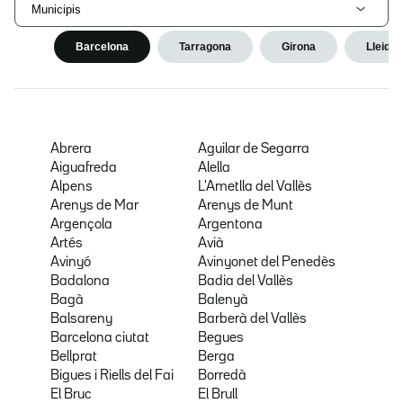
Municipis
Barcelona
Tarragona
Girona
Lleida
Abrera
Aguilar de Segarra
Aiguafreda
Alella
Alpens
L'Ametlla del Vallès
Arenys de Mar
Arenys de Munt
Argençola
Argentona
Artés
Avià
Avinyó
Avinyonet del Penedès
Badalona
Badia del Vallès
Bagà
Balenyà
Balsareny
Barberà del Vallès
Barcelona ciutat
Begues
Bellprat
Berga
Bigues i Riells del Fai
Borredà
El Bruc
El Brull