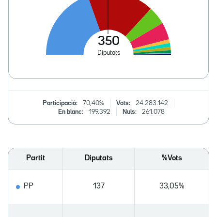
Participació:
70,40%
Vots:
24.283.142
En blanc:
199.392
Nuls:
261.078
Partit
Diputats
%Vots
PP
137
33,05%