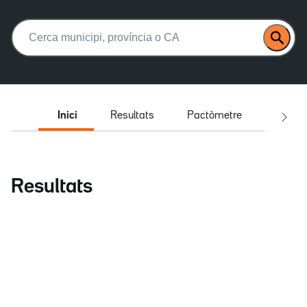
Buscar:
Inici
Resultats
Pactòmetre
Entrev
Resultats