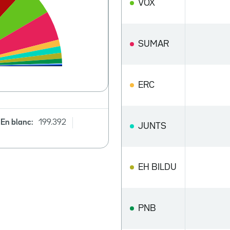
VOX
SUMAR
ERC
En blanc:
199.392
JUNTS
EH BILDU
PNB