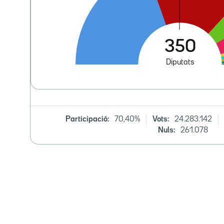
Participació:
70,40%
Vots:
24.283.142
Nuls:
261.078