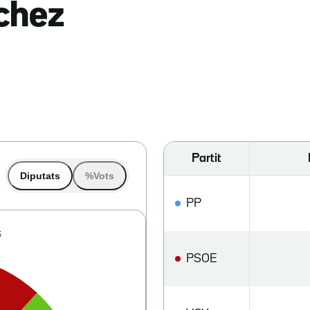
nchez
Partit
Diputats
%Vots
PP
PSOE