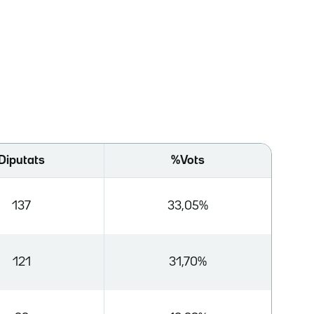
Diputats
%Vots
137
33,05%
121
31,70%