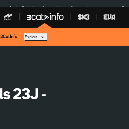
cat
Institut Tailàndia
Ceuta
Menors Ceuta
Aparcament agost
Fun
 3CatInfo
Explora
ls 23J -