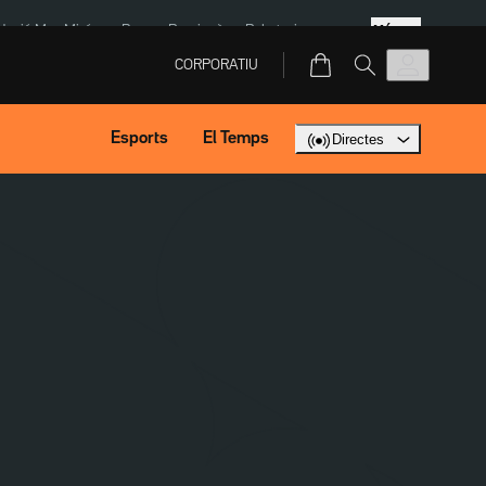
Més
dació Mas Miró
eBay
Perpinyà
Robatoris coure
CORPORATIU
Esports
El Temps
Directes