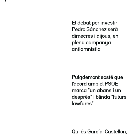
El debat per investir
Pedro Sánchez serà
dimecres i dijous, en
plena campanya
antiamnistia
Puigdemont sosté que
l'acord amb el PSOE
marca "un abans i un
després" i blinda "futurs
lawfares"
Qui és García-Castellón,