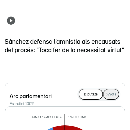
Sánchez defensa l'amnistia als encausats
del procés: "Toca fer de la necessitat virtut"
Diputats
%Vots
Arc parlamentari
Escrutini
100
%