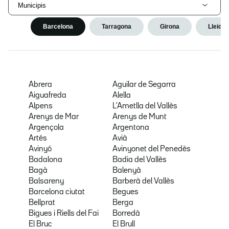
Municipis
Barcelona
Tarragona
Girona
Lleida
Abrera
Aguilar de Segarra
Aiguafreda
Alella
Alpens
L'Ametlla del Vallès
Arenys de Mar
Arenys de Munt
Argençola
Argentona
Artés
Avià
Avinyó
Avinyonet del Penedès
Badalona
Badia del Vallès
Bagà
Balenyà
Balsareny
Barberà del Vallès
Barcelona ciutat
Begues
Bellprat
Berga
Bigues i Riells del Fai
Borredà
El Bruc
El Brull