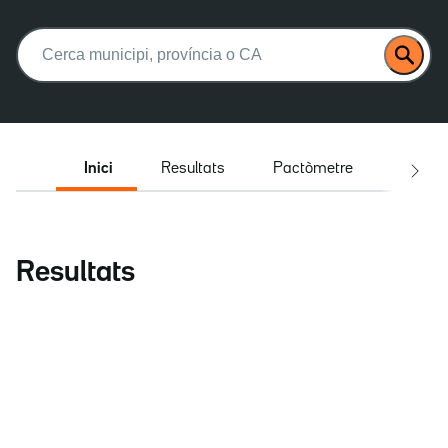
Buscar:
Inici
Resultats
Pactòmetre
Entrev
Resultats