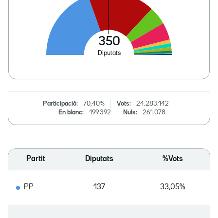
Participació:
70,40%
Vots:
24.283.142
En blanc:
199.392
Nuls:
261.078
Partit
Diputats
%Vots
PP
137
33,05%