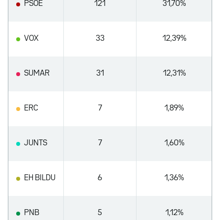
PSOE
121
31,70%
VOX
33
12,39%
SUMAR
31
12,31%
ERC
7
1,89%
JUNTS
7
1,60%
EH BILDU
6
1,36%
PNB
5
1,12%