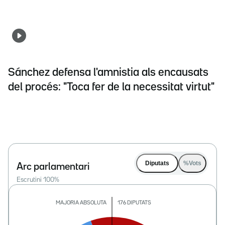
Sánchez defensa l'amnistia als encausats
del procés: "Toca fer de la necessitat virtut"
Diputats
%Vots
Arc parlamentari
Escrutini
100
%