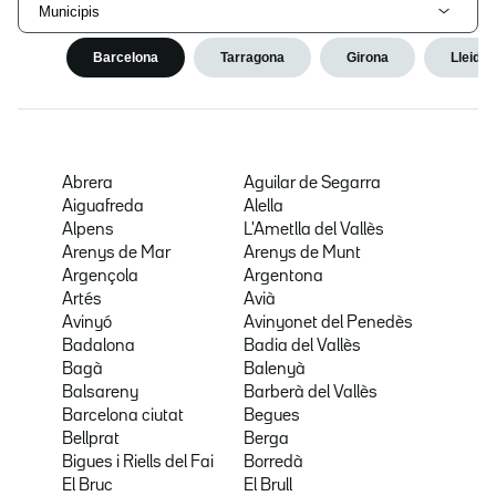
Municipis
Barcelona
Tarragona
Girona
Lleida
Abrera
Aguilar de Segarra
Aiguafreda
Alella
Alpens
L'Ametlla del Vallès
Arenys de Mar
Arenys de Munt
Argençola
Argentona
Artés
Avià
Avinyó
Avinyonet del Penedès
Badalona
Badia del Vallès
Bagà
Balenyà
Balsareny
Barberà del Vallès
Barcelona ciutat
Begues
Bellprat
Berga
Bigues i Riells del Fai
Borredà
El Bruc
El Brull