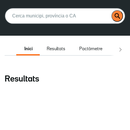
Buscar:
Inici
Resultats
Pactòmetre
Entrev
Resultats