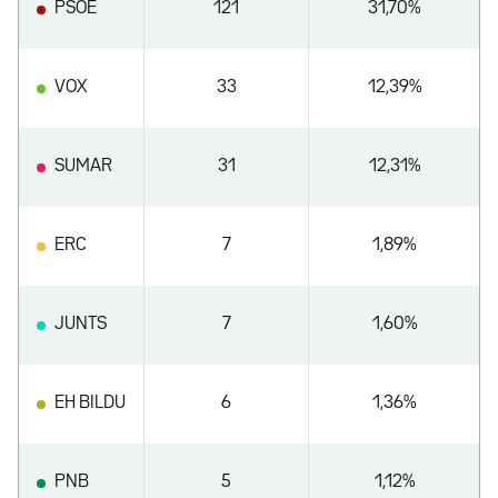
PSOE
121
31,70%
VOX
33
12,39%
SUMAR
31
12,31%
ERC
7
1,89%
JUNTS
7
1,60%
EH BILDU
6
1,36%
PNB
5
1,12%