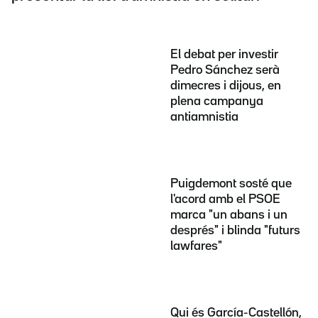
El debat per investir
Pedro Sánchez serà
dimecres i dijous, en
plena campanya
antiamnistia
Puigdemont sosté que
l'acord amb el PSOE
marca "un abans i un
després" i blinda "futurs
lawfares"
Qui és García-Castellón,