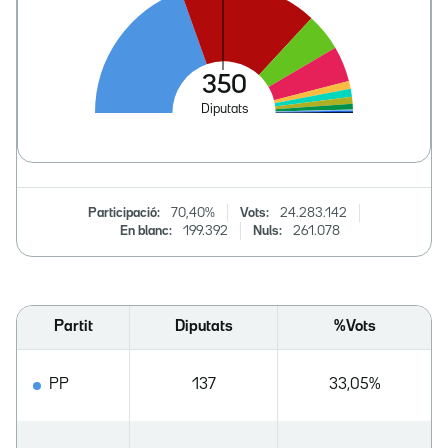
Participació:
70,40%
Vots:
24.283.142
En blanc:
199.392
Nuls:
261.078
Partit
Diputats
%Vots
PP
137
33,05%