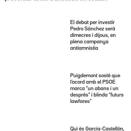
El debat per investir
Pedro Sánchez serà
dimecres i dijous, en
plena campanya
antiamnistia
Puigdemont sosté que
l'acord amb el PSOE
marca "un abans i un
després" i blinda "futurs
lawfares"
Qui és García-Castellón,