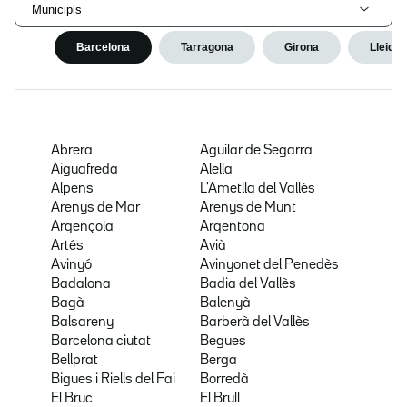
Municipis
Barcelona
Tarragona
Girona
Lleida
Abrera
Aguilar de Segarra
Aiguafreda
Alella
Alpens
L'Ametlla del Vallès
Arenys de Mar
Arenys de Munt
Argençola
Argentona
Artés
Avià
Avinyó
Avinyonet del Penedès
Badalona
Badia del Vallès
Bagà
Balenyà
Balsareny
Barberà del Vallès
Barcelona ciutat
Begues
Bellprat
Berga
Bigues i Riells del Fai
Borredà
El Bruc
El Brull