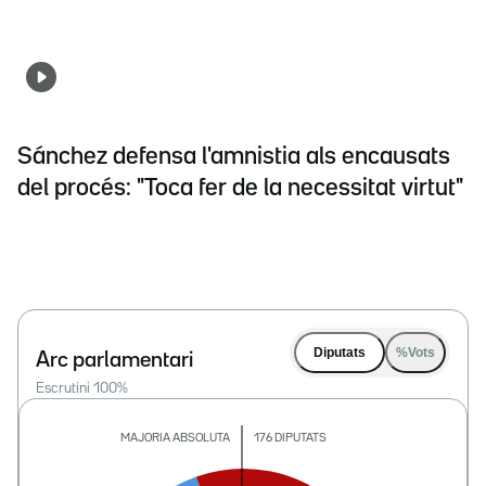
Sánchez defensa l'amnistia als encausats
del procés: "Toca fer de la necessitat virtut"
Diputats
%Vots
Arc parlamentari
Escrutini
100
%