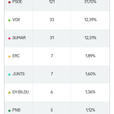
PSOE
121
31,70%
VOX
33
12,39%
SUMAR
31
12,31%
ERC
7
1,89%
JUNTS
7
1,60%
EH BILDU
6
1,36%
PNB
5
1,12%