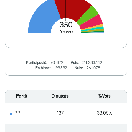
Participació:
70,40%
Vots:
24.283.142
En blanc:
199.392
Nuls:
261.078
Partit
Diputats
%Vots
PP
137
33,05%