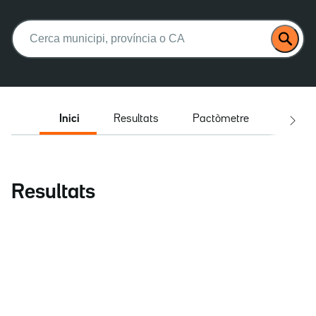
Buscar:
Inici
Resultats
Pactòmetre
Entrev
Resultats