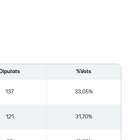
Diputats
%Vots
137
33,05%
121
31,70%