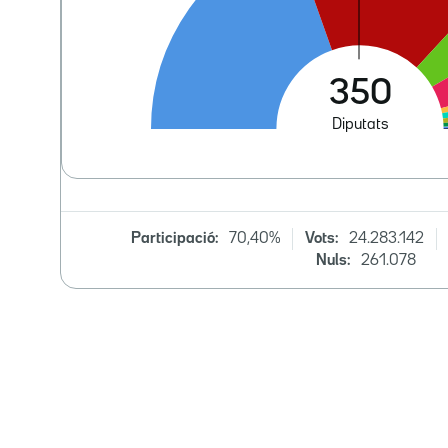
Participació:
70,40%
Vots:
24.283.142
Nuls:
261.078