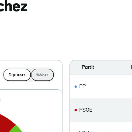
nchez
Partit
Diputats
%Vots
PP
PSOE