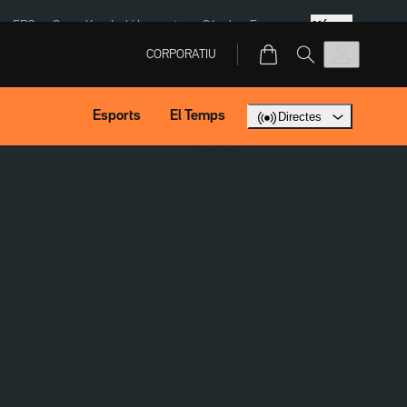
Més
ERC
SpaceX
Isaki Lacuesta
Sánchez Europa
CORPORATIU
Esports
El Temps
Directes