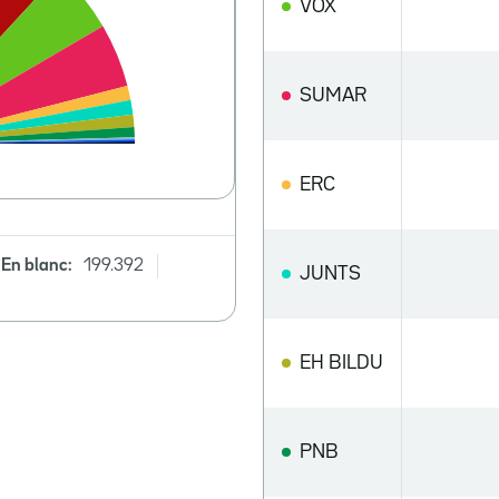
VOX
SUMAR
ERC
En blanc:
199.392
JUNTS
EH BILDU
PNB