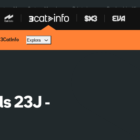
euta
Menors Ceuta
Mercabarna
Robatoris coure
Bombardejos Kíiv
 3CatInfo
Explora
ls 23J -