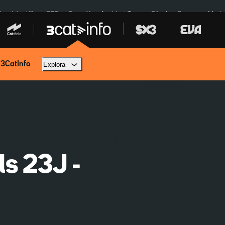
ardejos Kíiv
ERC
SpaceX
Accident Tona
Sánchez Europa
Marla
 3CatInfo
Explora
ls 23J -