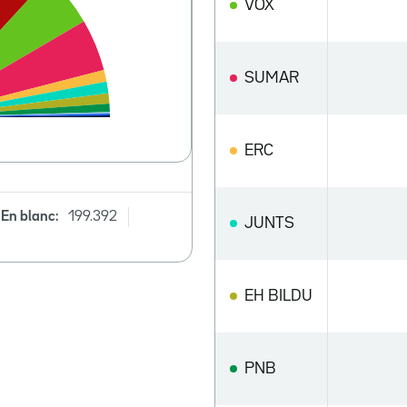
VOX
SUMAR
ERC
En blanc:
199.392
JUNTS
EH BILDU
PNB