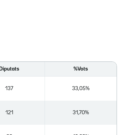
Diputats
%Vots
137
33,05%
121
31,70%