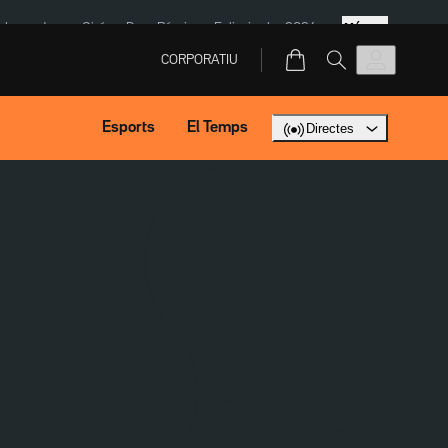
Més
ska
Jaume Giró
Dron Rússia
Eclipsi solar 2026
CORPORATIU
Esports
El Temps
Directes