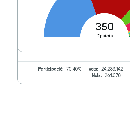
Participació:
70,40%
Vots:
24.283.142
Nuls:
261.078