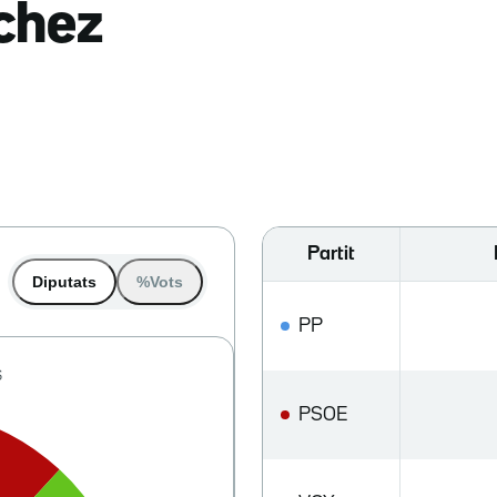
nchez
Partit
Diputats
%Vots
PP
PSOE