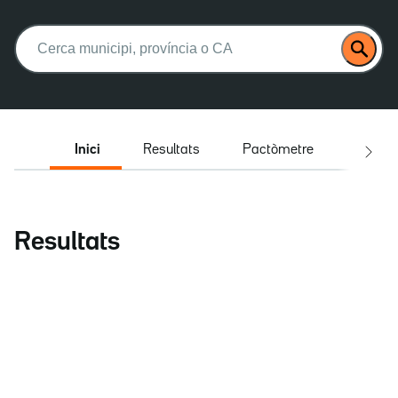
Buscar:
Inici
Resultats
Pactòmetre
Entrev
Resultats