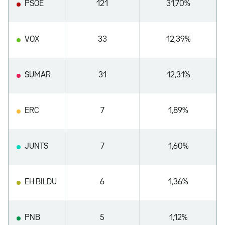
PSOE
121
31,70%
VOX
33
12,39%
SUMAR
31
12,31%
ERC
7
1,89%
JUNTS
7
1,60%
EH BILDU
6
1,36%
PNB
5
1,12%