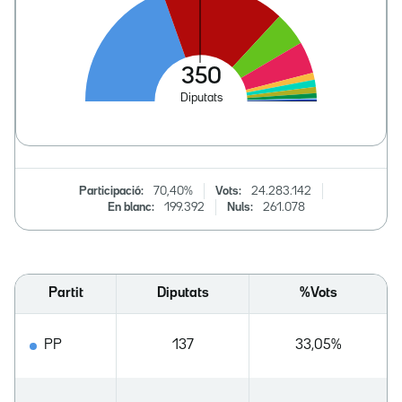
Participació:
70,40%
Vots:
24.283.142
En blanc:
199.392
Nuls:
261.078
Partit
Diputats
%Vots
PP
137
33,05%