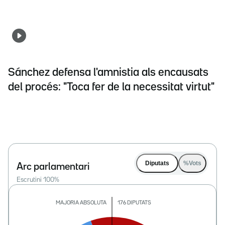
Sánchez defensa l'amnistia als encausats
del procés: "Toca fer de la necessitat virtut"
Diputats
%Vots
Arc parlamentari
Escrutini
100
%