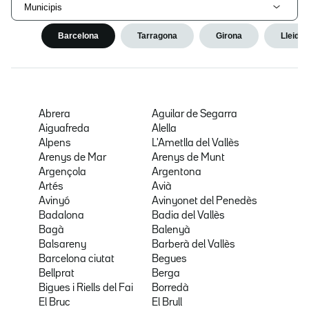
Municipis
Barcelona
Tarragona
Girona
Lleida
Abrera
Aguilar de Segarra
Aiguafreda
Alella
Alpens
L'Ametlla del Vallès
Arenys de Mar
Arenys de Munt
Argençola
Argentona
Artés
Avià
Avinyó
Avinyonet del Penedès
Badalona
Badia del Vallès
Bagà
Balenyà
Balsareny
Barberà del Vallès
Barcelona ciutat
Begues
Bellprat
Berga
Bigues i Riells del Fai
Borredà
El Bruc
El Brull