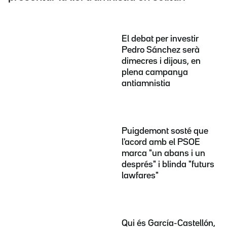
El debat per investir
Pedro Sánchez serà
dimecres i dijous, en
plena campanya
antiamnistia
Puigdemont sosté que
l'acord amb el PSOE
marca "un abans i un
després" i blinda "futurs
lawfares"
Qui és García-Castellón,