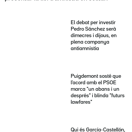
El debat per investir
Pedro Sánchez serà
dimecres i dijous, en
plena campanya
antiamnistia
Puigdemont sosté que
l'acord amb el PSOE
marca "un abans i un
després" i blinda "futurs
lawfares"
Qui és García-Castellón,