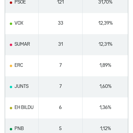
PSOE
121
31,70%
VOX
33
12,39%
SUMAR
31
12,31%
ERC
7
1,89%
JUNTS
7
1,60%
EH BILDU
6
1,36%
PNB
5
1,12%