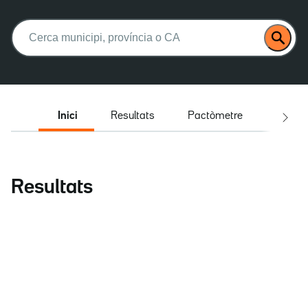
Buscar:
Inici
Resultats
Pactòmetre
Entrev
Resultats