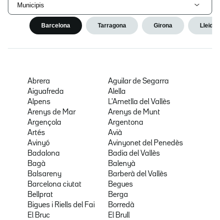
Municipis
Barcelona
Tarragona
Girona
Lleida
Abrera
Aguilar de Segarra
Aiguafreda
Alella
Alpens
L'Ametlla del Vallès
Arenys de Mar
Arenys de Munt
Argençola
Argentona
Artés
Avià
Avinyó
Avinyonet del Penedès
Badalona
Badia del Vallès
Bagà
Balenyà
Balsareny
Barberà del Vallès
Barcelona ciutat
Begues
Bellprat
Berga
Bigues i Riells del Fai
Borredà
El Bruc
El Brull