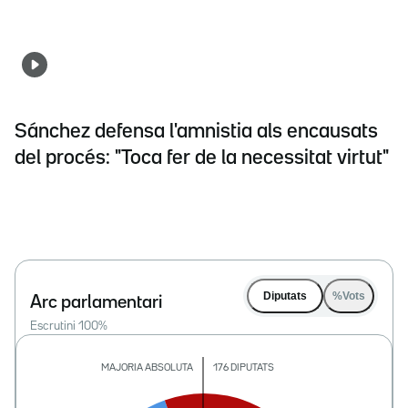
Sánchez defensa l'amnistia als encausats
del procés: "Toca fer de la necessitat virtut"
Diputats
%Vots
Arc parlamentari
Escrutini
100
%