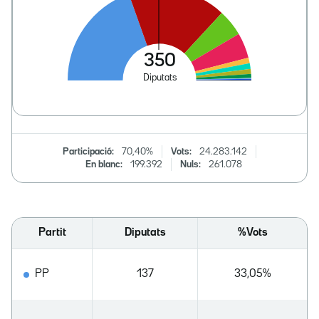
Participació:
70,40%
Vots:
24.283.142
En blanc:
199.392
Nuls:
261.078
Partit
Diputats
%Vots
PP
137
33,05%