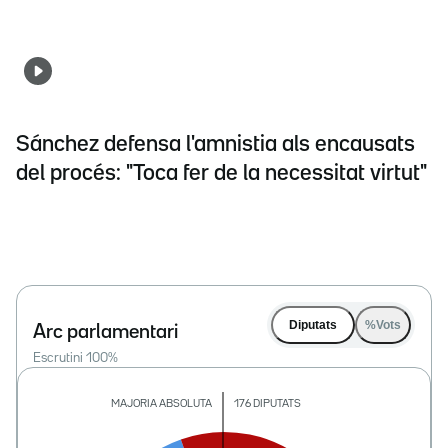
Sánchez defensa l'amnistia als encausats
del procés: "Toca fer de la necessitat virtut"
Diputats
%Vots
Arc parlamentari
Escrutini
100
%