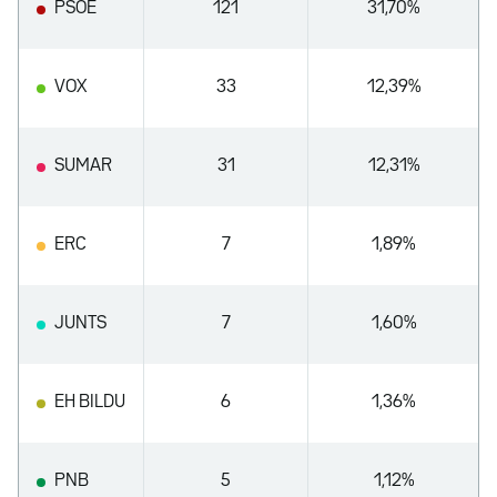
PSOE
121
31,70%
VOX
33
12,39%
SUMAR
31
12,31%
ERC
7
1,89%
JUNTS
7
1,60%
EH BILDU
6
1,36%
PNB
5
1,12%