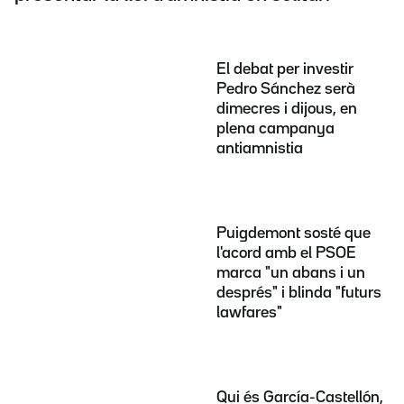
El debat per investir
Pedro Sánchez serà
dimecres i dijous, en
plena campanya
antiamnistia
Puigdemont sosté que
l'acord amb el PSOE
marca "un abans i un
després" i blinda "futurs
lawfares"
Qui és García-Castellón,