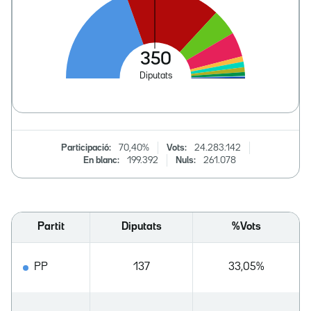
Participació:
70,40%
Vots:
24.283.142
En blanc:
199.392
Nuls:
261.078
Partit
Diputats
%Vots
PP
137
33,05%