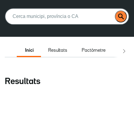
Buscar:
Inici
Resultats
Pactòmetre
Entrev
Resultats