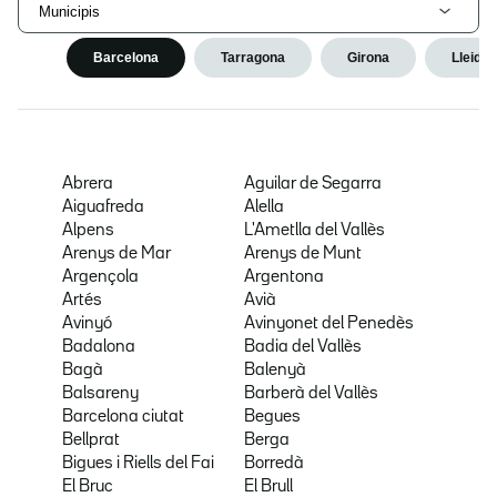
Municipis
Barcelona
Tarragona
Girona
Lleida
Abrera
Aguilar de Segarra
Aiguafreda
Alella
Alpens
L'Ametlla del Vallès
Arenys de Mar
Arenys de Munt
Argençola
Argentona
Artés
Avià
Avinyó
Avinyonet del Penedès
Badalona
Badia del Vallès
Bagà
Balenyà
Balsareny
Barberà del Vallès
Barcelona ciutat
Begues
Bellprat
Berga
Bigues i Riells del Fai
Borredà
El Bruc
El Brull