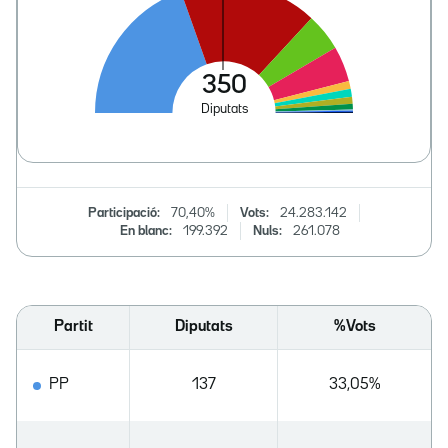
Participació:
70,40%
Vots:
24.283.142
En blanc:
199.392
Nuls:
261.078
Partit
Diputats
%Vots
PP
137
33,05%