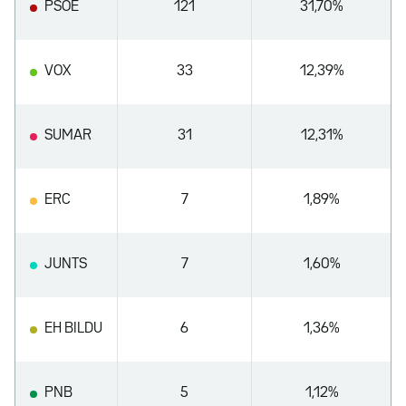
PSOE
121
31,70%
VOX
33
12,39%
SUMAR
31
12,31%
ERC
7
1,89%
JUNTS
7
1,60%
EH BILDU
6
1,36%
PNB
5
1,12%