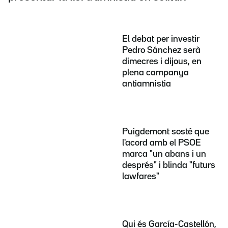
El debat per investir
Pedro Sánchez serà
dimecres i dijous, en
plena campanya
antiamnistia
Puigdemont sosté que
l'acord amb el PSOE
marca "un abans i un
després" i blinda "futurs
lawfares"
Qui és García-Castellón,