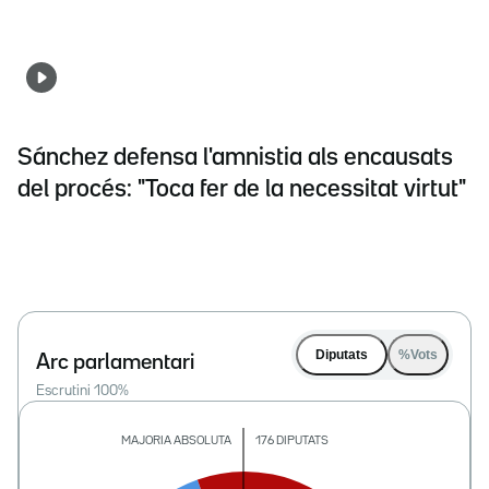
Sánchez defensa l'amnistia als encausats
del procés: "Toca fer de la necessitat virtut"
Diputats
%Vots
Arc parlamentari
Escrutini
100
%