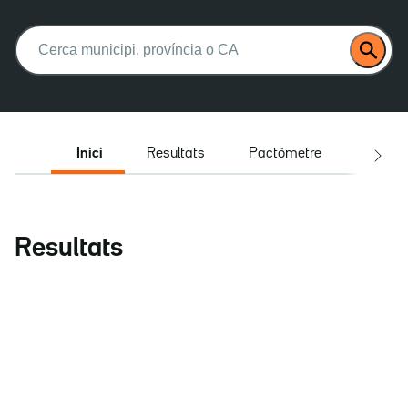
Buscar:
Inici
Resultats
Pactòmetre
Entrev
Resultats