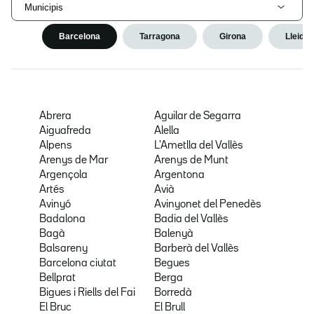
Municipis
Barcelona
Tarragona
Girona
Lleida
Abrera
Aguilar de Segarra
Aiguafreda
Alella
Alpens
L'Ametlla del Vallès
Arenys de Mar
Arenys de Munt
Argençola
Argentona
Artés
Avià
Avinyó
Avinyonet del Penedès
Badalona
Badia del Vallès
Bagà
Balenyà
Balsareny
Barberà del Vallès
Barcelona ciutat
Begues
Bellprat
Berga
Bigues i Riells del Fai
Borredà
El Bruc
El Brull