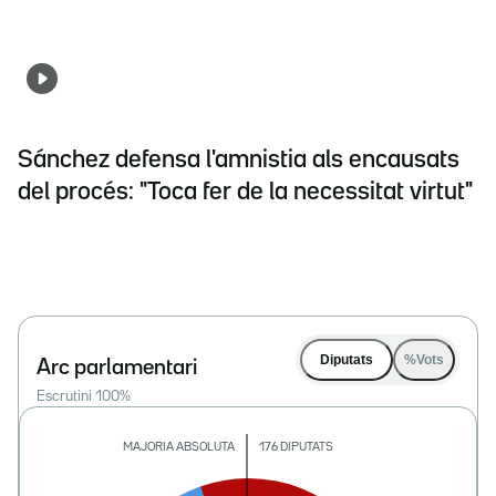
Sánchez defensa l'amnistia als encausats
del procés: "Toca fer de la necessitat virtut"
Diputats
%Vots
Arc parlamentari
Escrutini
100
%