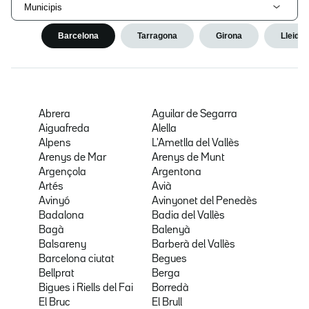
Municipis
Barcelona
Tarragona
Girona
Lleida
Abrera
Aguilar de Segarra
Aiguafreda
Alella
Alpens
L'Ametlla del Vallès
Arenys de Mar
Arenys de Munt
Argençola
Argentona
Artés
Avià
Avinyó
Avinyonet del Penedès
Badalona
Badia del Vallès
Bagà
Balenyà
Balsareny
Barberà del Vallès
Barcelona ciutat
Begues
Bellprat
Berga
Bigues i Riells del Fai
Borredà
El Bruc
El Brull