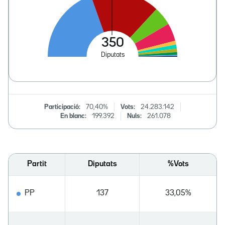
Participació:
70,40%
Vots:
24.283.142
En blanc:
199.392
Nuls:
261.078
Partit
Diputats
%Vots
PP
137
33,05%