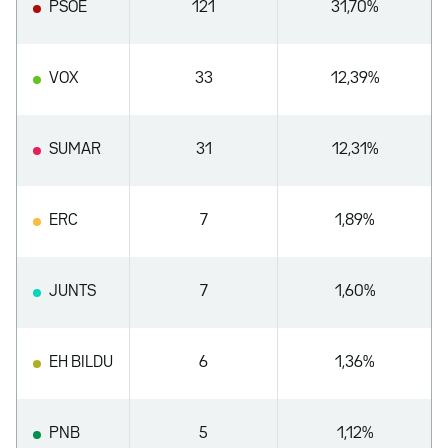
PSOE
121
31,70%
VOX
33
12,39%
SUMAR
31
12,31%
ERC
7
1,89%
JUNTS
7
1,60%
EH BILDU
6
1,36%
PNB
5
1,12%