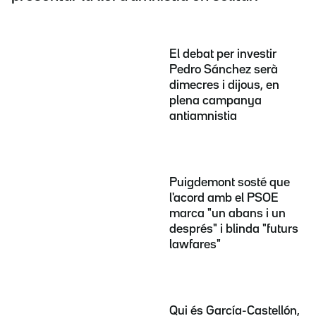
El debat per investir
Pedro Sánchez serà
dimecres i dijous, en
plena campanya
antiamnistia
Puigdemont sosté que
l'acord amb el PSOE
marca "un abans i un
després" i blinda "futurs
lawfares"
Qui és García-Castellón,