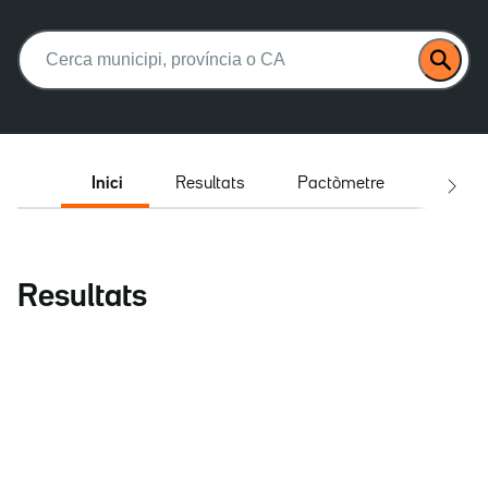
Buscar:
Inici
Resultats
Pactòmetre
Entrev
Resultats