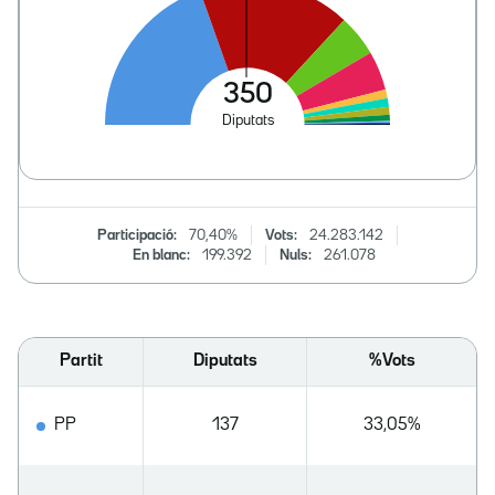
Participació:
70,40%
Vots:
24.283.142
En blanc:
199.392
Nuls:
261.078
Partit
Diputats
%Vots
PP
137
33,05%