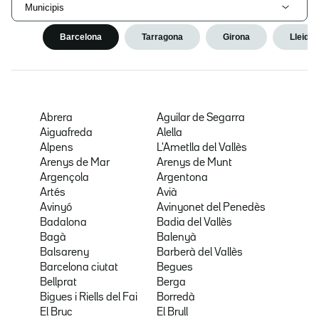
Municipis
Barcelona
Tarragona
Girona
Lleida
Abrera
Aguilar de Segarra
Aiguafreda
Alella
Alpens
L'Ametlla del Vallès
Arenys de Mar
Arenys de Munt
Argençola
Argentona
Artés
Avià
Avinyó
Avinyonet del Penedès
Badalona
Badia del Vallès
Bagà
Balenyà
Balsareny
Barberà del Vallès
Barcelona ciutat
Begues
Bellprat
Berga
Bigues i Riells del Fai
Borredà
El Bruc
El Brull