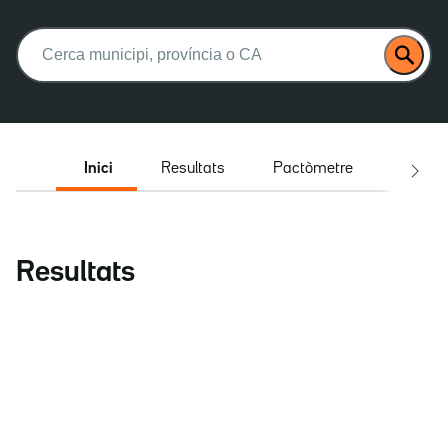
Buscar:
Inici
Resultats
Pactòmetre
Entrev
Resultats