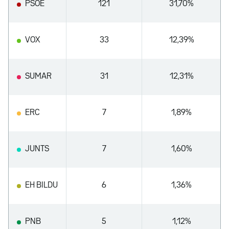
PSOE
121
31,70%
VOX
33
12,39%
SUMAR
31
12,31%
ERC
7
1,89%
JUNTS
7
1,60%
EH BILDU
6
1,36%
PNB
5
1,12%