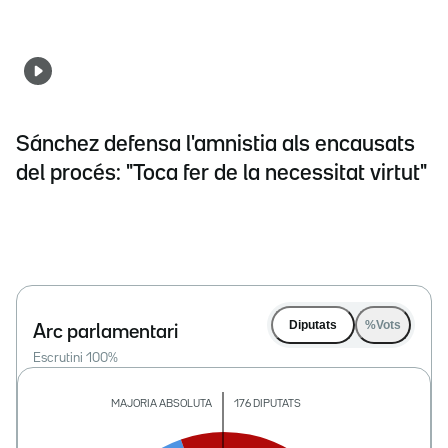
Sánchez defensa l'amnistia als encausats
del procés: "Toca fer de la necessitat virtut"
Diputats
%Vots
Arc parlamentari
Escrutini
100
%