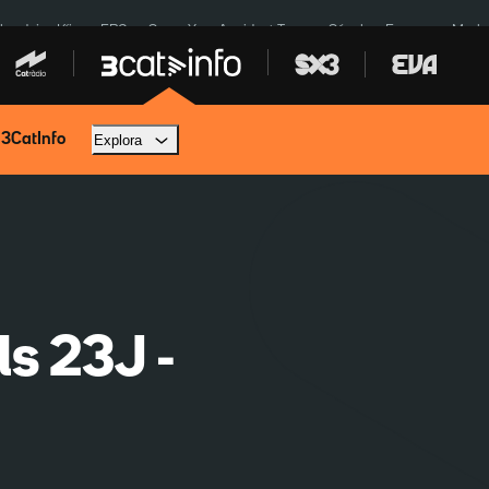
ardejos Kíiv
ERC
SpaceX
Accident Tona
Sánchez Europa
Marla
 3CatInfo
Explora
ls 23J -