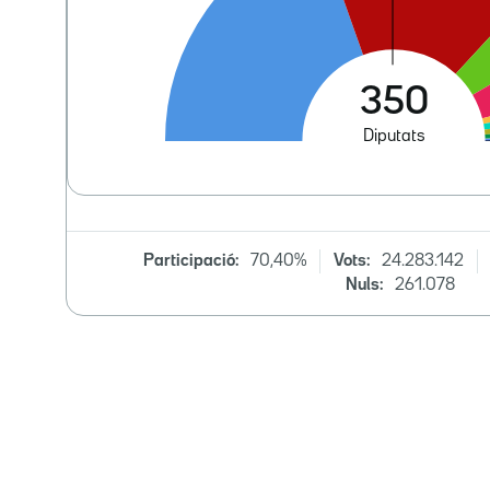
Participació:
70,40%
Vots:
24.283.142
Nuls:
261.078