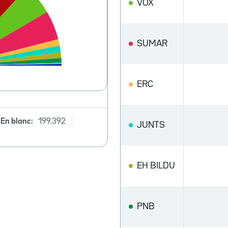
VOX
SUMAR
ERC
En blanc:
199.392
JUNTS
EH BILDU
PNB