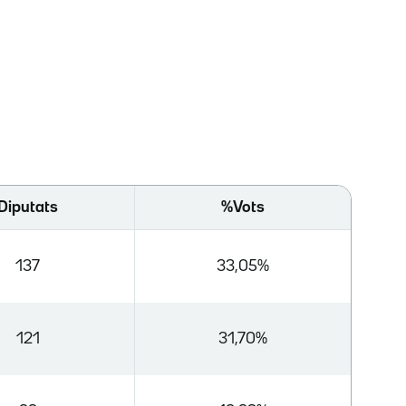
Diputats
%Vots
137
33,05%
121
31,70%