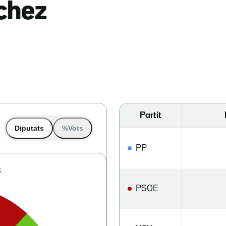
nchez
Partit
Diputats
%Vots
PP
PSOE