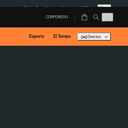
Més
ska
Jaume Giró
Dron Rússia
Eclipsi solar 2026
CORPORATIU
Esports
El Temps
Directes