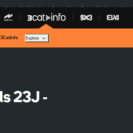
a a Meta
Mor Felipe Lipe
Ceuta
Menors Ceuta
Àtic Ayuso
Aparca
 3CatInfo
Explora
ls 23J -