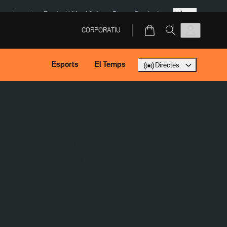
Més
ment agost
Fundació Mas Miró
eBay
Perpinyà
CORPORATIU
Esports
El Temps
Directes