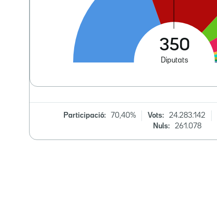
Participació:
70,40%
Vots:
24.283.142
Nuls:
261.078