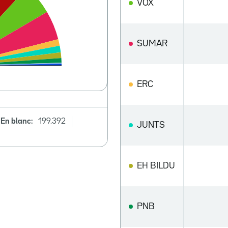
VOX
SUMAR
ERC
En blanc:
199.392
JUNTS
EH BILDU
PNB