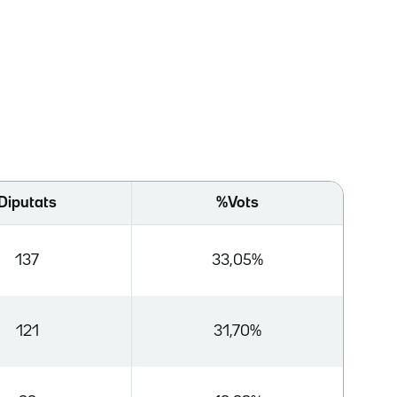
Diputats
%Vots
137
33,05%
121
31,70%