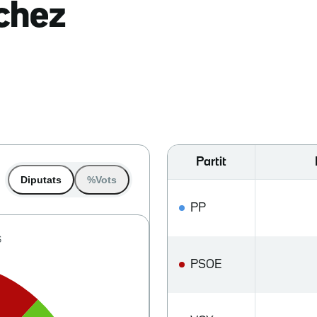
nchez
Partit
Diputats
%Vots
PP
PSOE