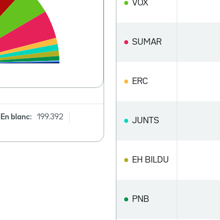
VOX
SUMAR
ERC
En blanc:
199.392
JUNTS
EH BILDU
PNB