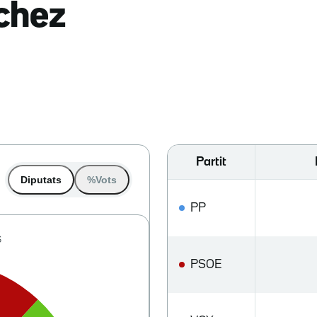
nchez
Partit
Diputats
%Vots
PP
PSOE