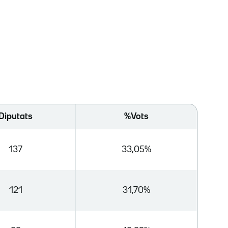
Diputats
%Vots
137
33,05%
121
31,70%