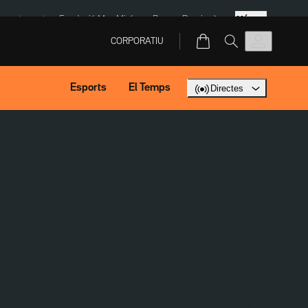
Més
ment agost
Fundació Mas Miró
eBay
Perpinyà
CORPORATIU
Esports
El Temps
Directes