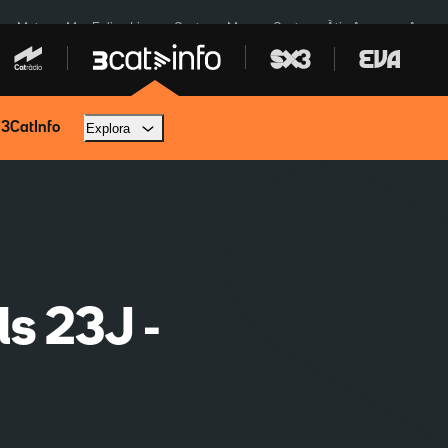
a a Meta
Mor Felipe Lipe
Ceuta
Menors Ceuta
Àtic Ayuso
Aparca
 3CatInfo
Explora
ls 23J -