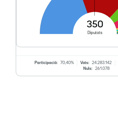
Participació:
70,40%
Vots:
24.283.142
Nuls:
261.078