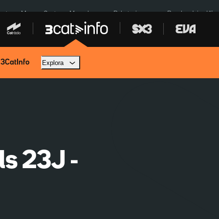
euta
Menors Ceuta
Mercabarna
Robatoris coure
Bombardejos Kíiv
 3CatInfo
Explora
ls 23J -