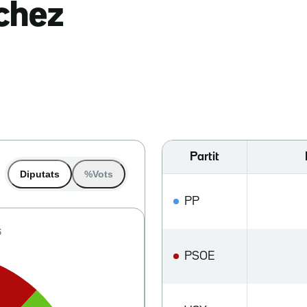
nchez
Partit
Diputats
%Vots
PP
PSOE