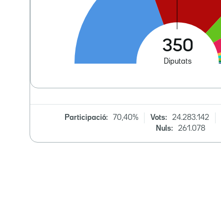
Participació:
70,40%
Vots:
24.283.142
Nuls:
261.078