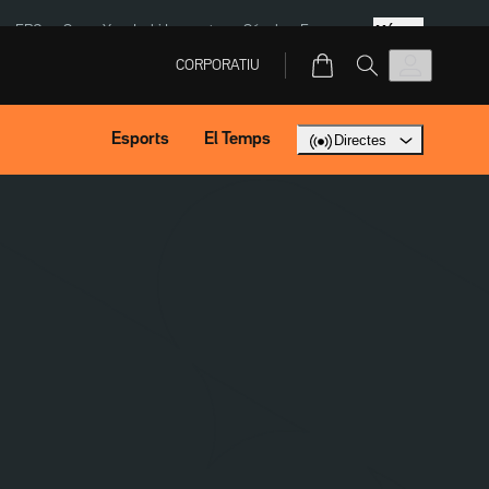
Més
ERC
SpaceX
Isaki Lacuesta
Sánchez Europa
CORPORATIU
Esports
El Temps
Directes