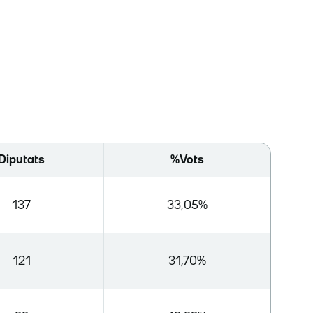
Diputats
%Vots
137
33,05%
121
31,70%