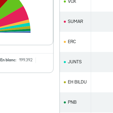
VOX
SUMAR
ERC
En blanc:
199.392
JUNTS
EH BILDU
PNB