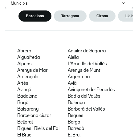
Municipis
Barcelona
Tarragona
Girona
Lleida
Abrera
Aguilar de Segarra
Aiguafreda
Alella
Alpens
L'Ametlla del Vallès
Arenys de Mar
Arenys de Munt
Argençola
Argentona
Artés
Avià
Avinyó
Avinyonet del Penedès
Badalona
Badia del Vallès
Bagà
Balenyà
Balsareny
Barberà del Vallès
Barcelona ciutat
Begues
Bellprat
Berga
Bigues i Riells del Fai
Borredà
El Bruc
El Brull