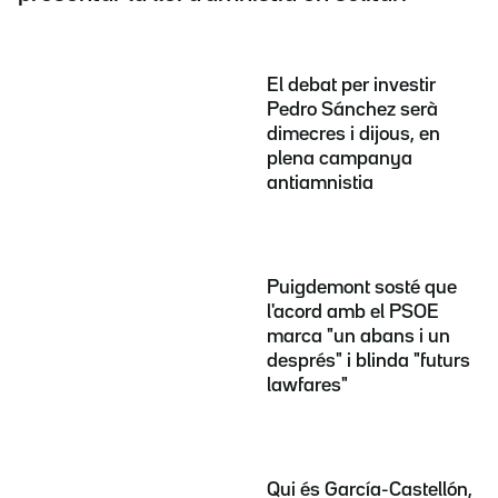
El debat per investir
Pedro Sánchez serà
dimecres i dijous, en
plena campanya
antiamnistia
Puigdemont sosté que
l'acord amb el PSOE
marca "un abans i un
després" i blinda "futurs
lawfares"
Qui és García-Castellón,