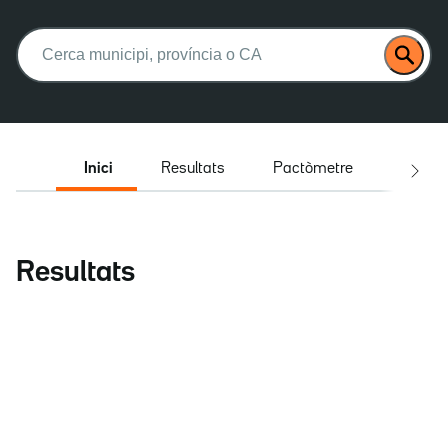
Buscar:
Inici
Resultats
Pactòmetre
Entrev
Resultats