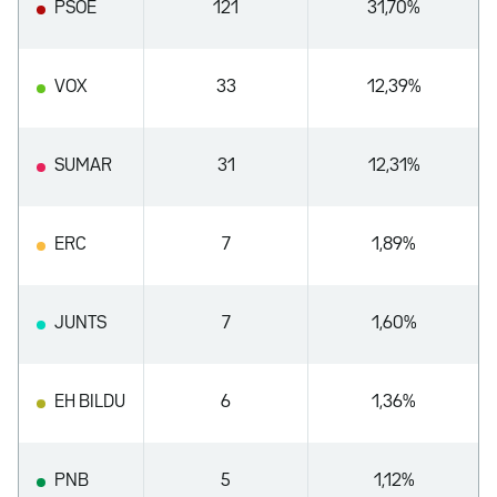
PSOE
121
31,70%
VOX
33
12,39%
SUMAR
31
12,31%
ERC
7
1,89%
JUNTS
7
1,60%
EH BILDU
6
1,36%
PNB
5
1,12%