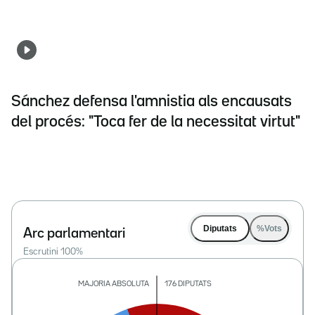
Sánchez defensa l'amnistia als encausats
del procés: "Toca fer de la necessitat virtut"
Diputats
%Vots
Arc parlamentari
Escrutini
100
%