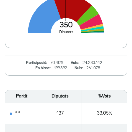
Participació:
70,40%
Vots:
24.283.142
En blanc:
199.392
Nuls:
261.078
Partit
Diputats
%Vots
PP
137
33,05%