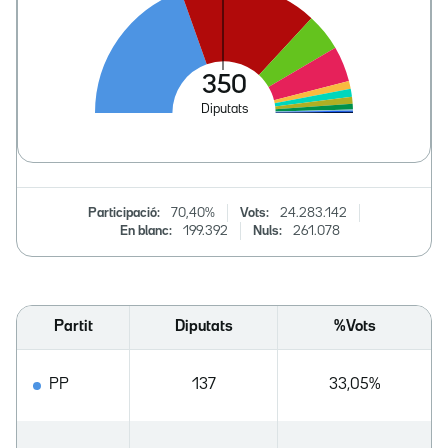
Participació:
70,40%
Vots:
24.283.142
En blanc:
199.392
Nuls:
261.078
Partit
Diputats
%Vots
PP
137
33,05%