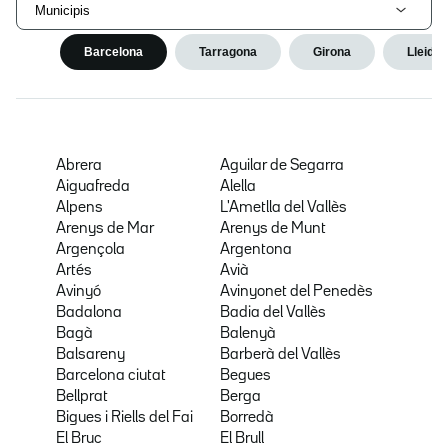
Municipis
Barcelona
Tarragona
Girona
Lleida
Abrera
Aguilar de Segarra
Aiguafreda
Alella
Alpens
L'Ametlla del Vallès
Arenys de Mar
Arenys de Munt
Argençola
Argentona
Artés
Avià
Avinyó
Avinyonet del Penedès
Badalona
Badia del Vallès
Bagà
Balenyà
Balsareny
Barberà del Vallès
Barcelona ciutat
Begues
Bellprat
Berga
Bigues i Riells del Fai
Borredà
El Bruc
El Brull