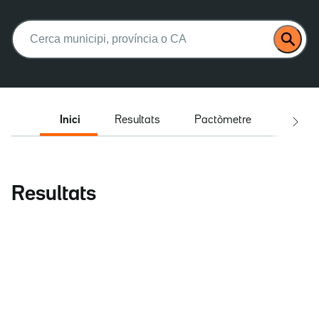
Buscar:
Inici
Resultats
Pactòmetre
Entrev
Resultats