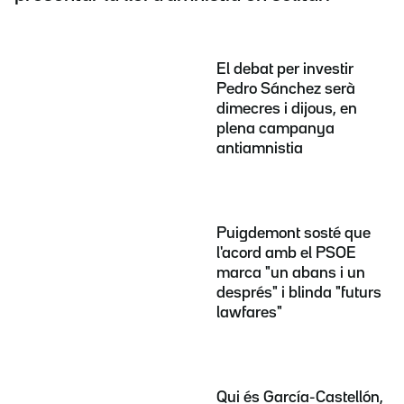
El debat per investir
Pedro Sánchez serà
dimecres i dijous, en
plena campanya
antiamnistia
Puigdemont sosté que
l'acord amb el PSOE
marca "un abans i un
després" i blinda "futurs
lawfares"
Qui és García-Castellón,