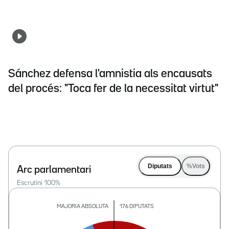
Sánchez defensa l'amnistia als encausats
del procés: "Toca fer de la necessitat virtut"
Diputats
%Vots
Arc parlamentari
Escrutini
100
%