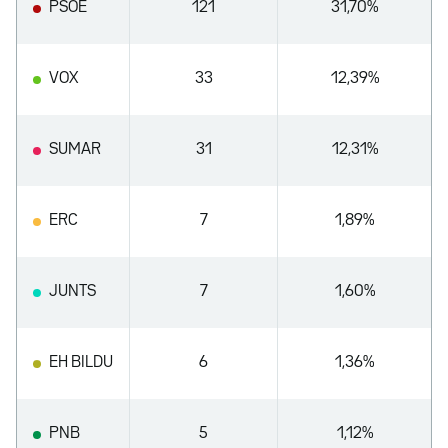
PSOE
121
31,70%
VOX
33
12,39%
SUMAR
31
12,31%
ERC
7
1,89%
JUNTS
7
1,60%
EH BILDU
6
1,36%
PNB
5
1,12%