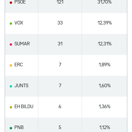
PSOE
121
31,70%
VOX
33
12,39%
SUMAR
31
12,31%
ERC
7
1,89%
JUNTS
7
1,60%
EH BILDU
6
1,36%
PNB
5
1,12%