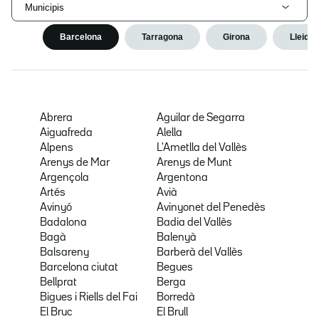
Municipis
Barcelona
Tarragona
Girona
Lleida
Abrera
Aguilar de Segarra
Aiguafreda
Alella
Alpens
L'Ametlla del Vallès
Arenys de Mar
Arenys de Munt
Argençola
Argentona
Artés
Avià
Avinyó
Avinyonet del Penedès
Badalona
Badia del Vallès
Bagà
Balenyà
Balsareny
Barberà del Vallès
Barcelona ciutat
Begues
Bellprat
Berga
Bigues i Riells del Fai
Borredà
El Bruc
El Brull