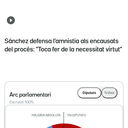
Sánchez defensa l'amnistia als encausats
del procés: "Toca fer de la necessitat virtut"
Diputats
%Vots
Arc parlamentari
Escrutini
100
%