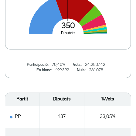
Participació:
70,40%
Vots:
24.283.142
En blanc:
199.392
Nuls:
261.078
Partit
Diputats
%Vots
PP
137
33,05%