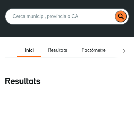
Buscar:
Inici
Resultats
Pactòmetre
Entrev
Resultats