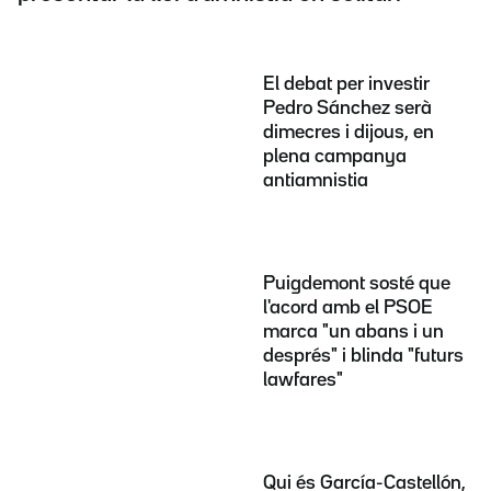
El debat per investir
Pedro Sánchez serà
dimecres i dijous, en
plena campanya
antiamnistia
Puigdemont sosté que
l'acord amb el PSOE
marca "un abans i un
després" i blinda "futurs
lawfares"
Qui és García-Castellón,