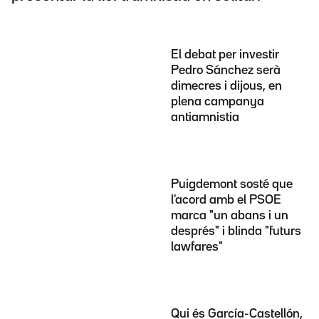
El debat per investir
Pedro Sánchez serà
dimecres i dijous, en
plena campanya
antiamnistia
Puigdemont sosté que
l'acord amb el PSOE
marca "un abans i un
després" i blinda "futurs
lawfares"
Qui és García-Castellón,