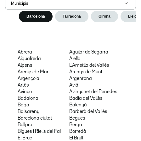
Municipis
Barcelona
Tarragona
Girona
Lleida
Abrera
Aguilar de Segarra
Aiguafreda
Alella
Alpens
L'Ametlla del Vallès
Arenys de Mar
Arenys de Munt
Argençola
Argentona
Artés
Avià
Avinyó
Avinyonet del Penedès
Badalona
Badia del Vallès
Bagà
Balenyà
Balsareny
Barberà del Vallès
Barcelona ciutat
Begues
Bellprat
Berga
Bigues i Riells del Fai
Borredà
El Bruc
El Brull