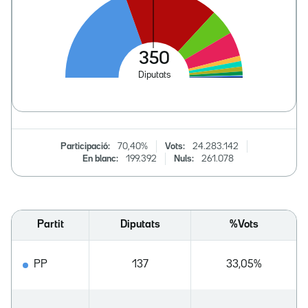
Participació:
70,40%
Vots:
24.283.142
En blanc:
199.392
Nuls:
261.078
Partit
Diputats
%Vots
PP
137
33,05%