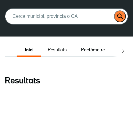
Buscar:
Inici
Resultats
Pactòmetre
Entrev
Resultats