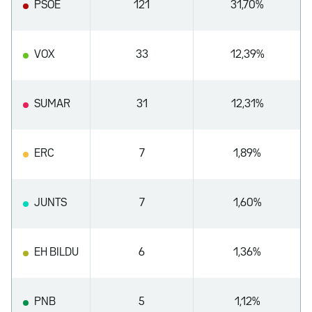
PSOE
121
31,70%
VOX
33
12,39%
SUMAR
31
12,31%
ERC
7
1,89%
JUNTS
7
1,60%
EH BILDU
6
1,36%
PNB
5
1,12%