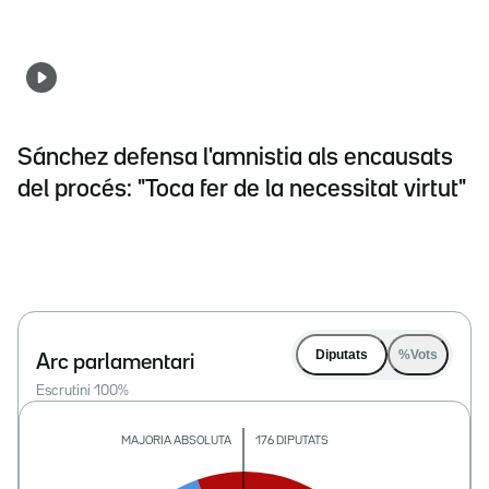
Sánchez defensa l'amnistia als encausats
del procés: "Toca fer de la necessitat virtut"
Diputats
%Vots
Arc parlamentari
Escrutini
100
%