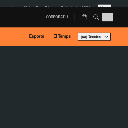
Més
ska
Jaume Giró
Dron Rússia
Eclipsi solar 2026
CORPORATIU
Esports
El Temps
Directes