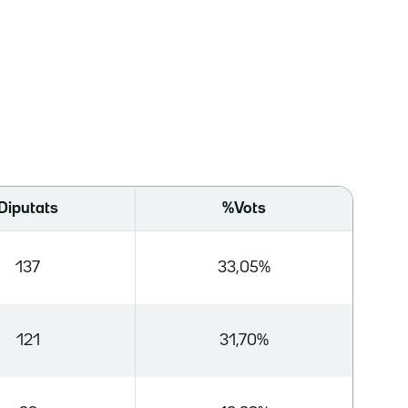
Diputats
%Vots
137
33,05%
121
31,70%