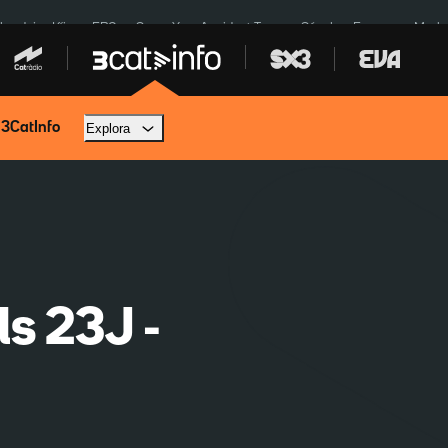
ardejos Kíiv
ERC
SpaceX
Accident Tona
Sánchez Europa
Marla
 3CatInfo
Explora
ls 23J -