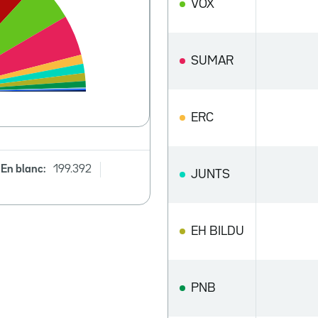
VOX
SUMAR
ERC
En blanc:
199.392
JUNTS
EH BILDU
PNB