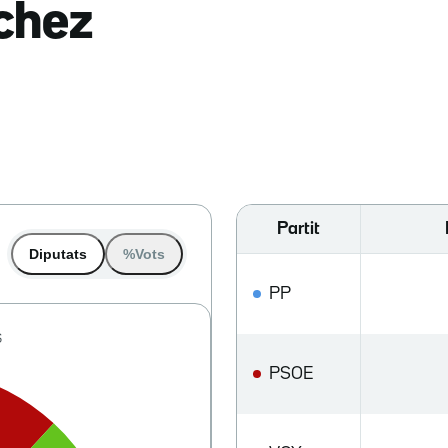
nchez
Partit
Diputats
%Vots
PP
PSOE