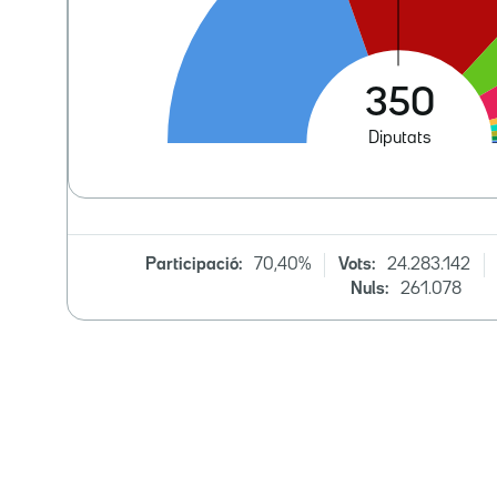
Participació:
70,40%
Vots:
24.283.142
Nuls:
261.078