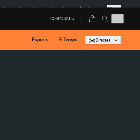
Més
Tailàndia
Multa a Meta
Menors Ceuta
Àtic Ayuso
CORPORATIU
Esports
El Temps
Directes