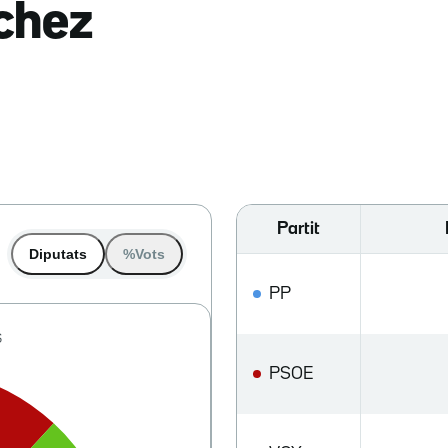
nchez
Partit
Diputats
%Vots
PP
PSOE