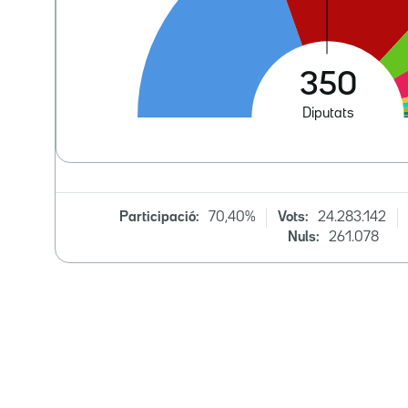
Participació:
70,40%
Vots:
24.283.142
Nuls:
261.078