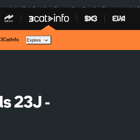
res eclipsi
De la Espriella
Dos anys Illa
Granollers Paraguai
Institut 
 3CatInfo
Explora
ls 23J -