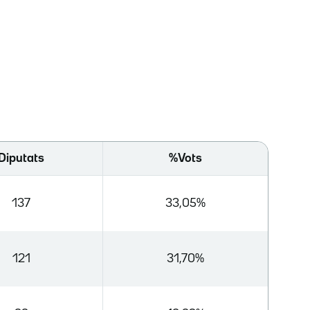
Diputats
%Vots
137
33,05%
121
31,70%