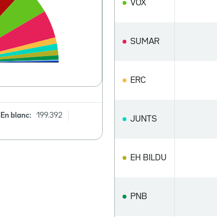
VOX
SUMAR
ERC
En blanc:
199.392
JUNTS
EH BILDU
PNB