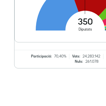
Participació:
70,40%
Vots:
24.283.142
Nuls:
261.078