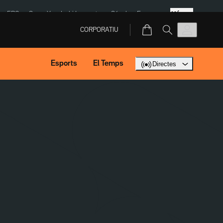
Més
ERC
SpaceX
Isaki Lacuesta
Sánchez Europa
CORPORATIU
Esports
El Temps
Directes