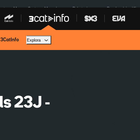
euta
Menors Ceuta
Mercabarna
Robatoris coure
Bombardejos Kíiv
 3CatInfo
Explora
ls 23J -