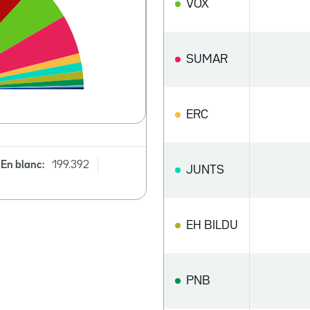
VOX
SUMAR
ERC
En blanc:
199.392
JUNTS
EH BILDU
PNB