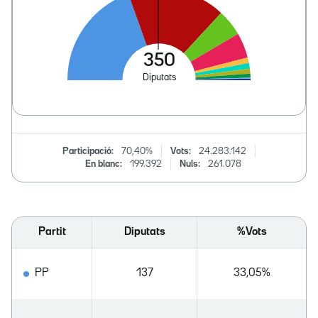
Participació:
70,40%
Vots:
24.283.142
En blanc:
199.392
Nuls:
261.078
Partit
Diputats
%Vots
PP
137
33,05%