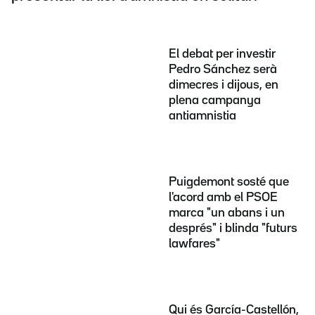
El debat per investir
Pedro Sánchez serà
dimecres i dijous, en
plena campanya
antiamnistia
Puigdemont sosté que
l'acord amb el PSOE
marca "un abans i un
després" i blinda "futurs
lawfares"
Qui és García-Castellón,