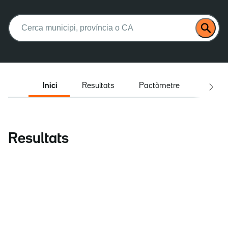
Buscar:
Inici
Resultats
Pactòmetre
Entrev
Resultats