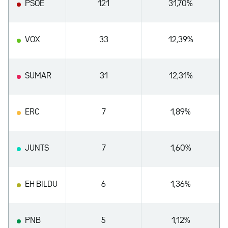
PSOE
121
31,70%
VOX
33
12,39%
SUMAR
31
12,31%
ERC
7
1,89%
JUNTS
7
1,60%
EH BILDU
6
1,36%
PNB
5
1,12%