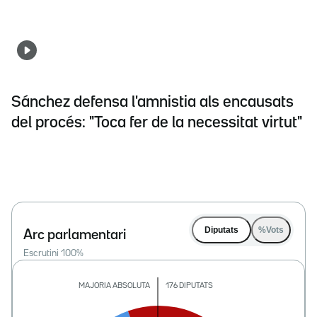
Sánchez defensa l'amnistia als encausats
del procés: "Toca fer de la necessitat virtut"
Diputats
%Vots
Arc parlamentari
Escrutini
100
%