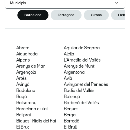
Municipis
Barcelona
Tarragona
Girona
Lleida
Abrera
Aguilar de Segarra
Aiguafreda
Alella
Alpens
L'Ametlla del Vallès
Arenys de Mar
Arenys de Munt
Argençola
Argentona
Artés
Avià
Avinyó
Avinyonet del Penedès
Badalona
Badia del Vallès
Bagà
Balenyà
Balsareny
Barberà del Vallès
Barcelona ciutat
Begues
Bellprat
Berga
Bigues i Riells del Fai
Borredà
El Bruc
El Brull