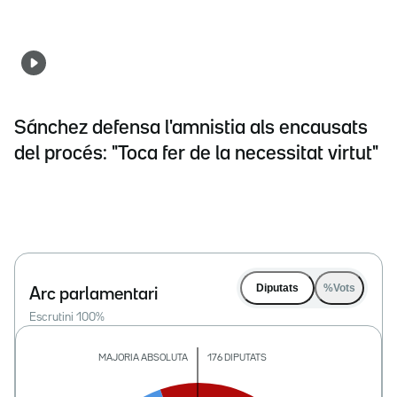
Sánchez defensa l'amnistia als encausats
del procés: "Toca fer de la necessitat virtut"
Diputats
%Vots
Arc parlamentari
Escrutini
100
%