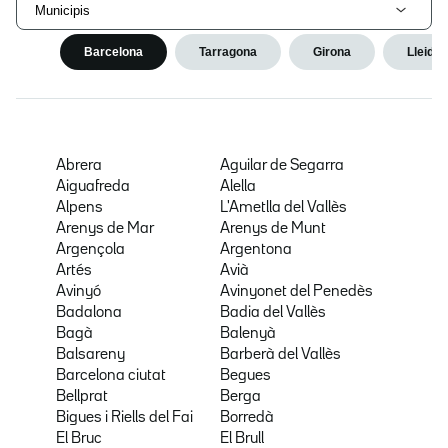
Municipis
Barcelona
Tarragona
Girona
Lleida
Abrera
Aguilar de Segarra
Aiguafreda
Alella
Alpens
L'Ametlla del Vallès
Arenys de Mar
Arenys de Munt
Argençola
Argentona
Artés
Avià
Avinyó
Avinyonet del Penedès
Badalona
Badia del Vallès
Bagà
Balenyà
Balsareny
Barberà del Vallès
Barcelona ciutat
Begues
Bellprat
Berga
Bigues i Riells del Fai
Borredà
El Bruc
El Brull