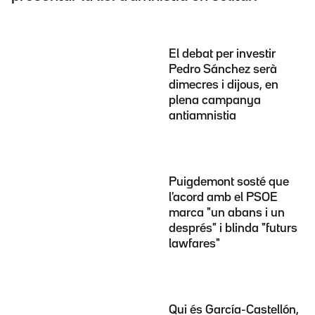
El debat per investir
Pedro Sánchez serà
dimecres i dijous, en
plena campanya
antiamnistia
Puigdemont sosté que
l'acord amb el PSOE
marca "un abans i un
després" i blinda "futurs
lawfares"
Qui és García-Castellón,