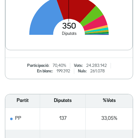
Participació:
70,40%
Vots:
24.283.142
En blanc:
199.392
Nuls:
261.078
Partit
Diputats
%Vots
PP
137
33,05%