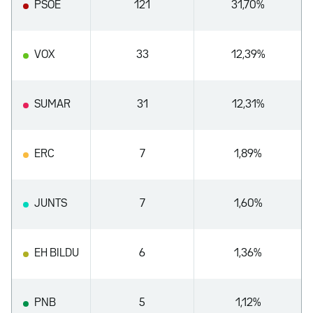
PSOE
121
31,70%
VOX
33
12,39%
SUMAR
31
12,31%
ERC
7
1,89%
JUNTS
7
1,60%
EH BILDU
6
1,36%
PNB
5
1,12%