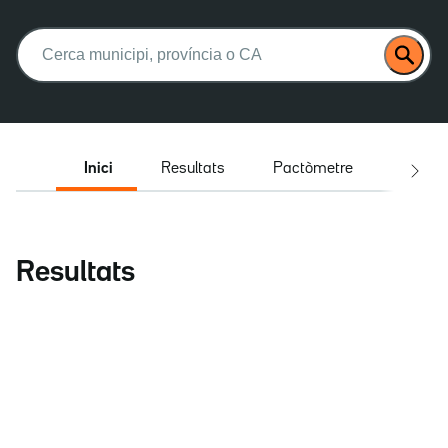
Buscar:
Inici
Resultats
Pactòmetre
Entrev
Resultats