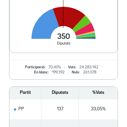
Participació:
70,40%
Vots:
24.283.142
En blanc:
199.392
Nuls:
261.078
Partit
Diputats
%Vots
PP
137
33,05%