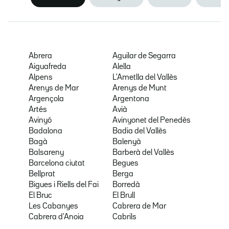
Abrera
Aguilar de Segarra
Aiguafreda
Alella
Alpens
L'Ametlla del Vallès
Arenys de Mar
Arenys de Munt
Argençola
Argentona
Artés
Avià
Avinyó
Avinyonet del Penedès
Badalona
Badia del Vallès
Bagà
Balenyà
Balsareny
Barberà del Vallès
Barcelona ciutat
Begues
Bellprat
Berga
Bigues i Riells del Fai
Borredà
El Bruc
El Brull
Les Cabanyes
Cabrera de Mar
Cabrera d'Anoia
Cabrils