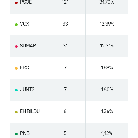
PSOE
121
31,70%
VOX
33
12,39%
SUMAR
31
12,31%
ERC
7
1,89%
JUNTS
7
1,60%
EH BILDU
6
1,36%
PNB
5
1,12%