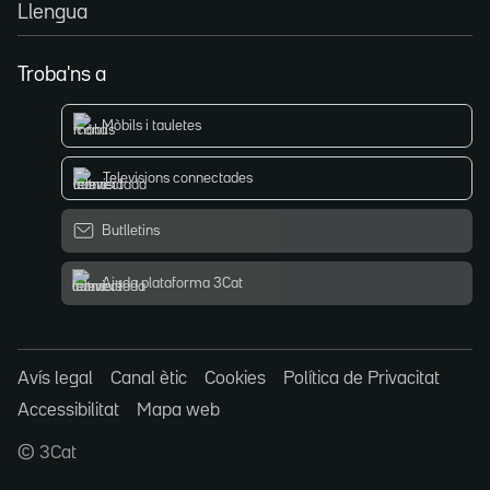
Llengua
Troba'ns a
Mòbils i tauletes
Televisions connectades
Butlletins
Ajuda plataforma 3Cat
Avís legal
Canal ètic
Cookies
Política de Privacitat
Accessibilitat
Mapa web
© 3Cat