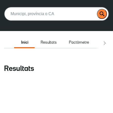
Buscar:
Inici
Resultats
Pactòmetre
Entrev
Resultats