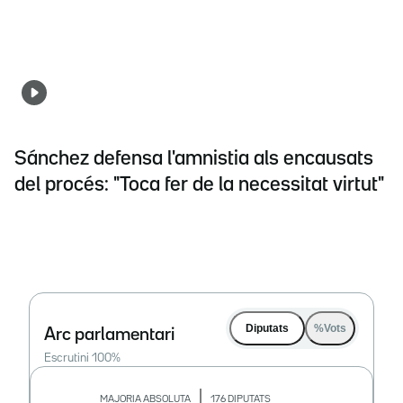
Sánchez defensa l'amnistia als encausats
del procés: "Toca fer de la necessitat virtut"
Diputats
%Vots
Arc parlamentari
Escrutini
100
%