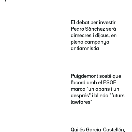
El debat per investir
Pedro Sánchez serà
dimecres i dijous, en
plena campanya
antiamnistia
Puigdemont sosté que
l'acord amb el PSOE
marca "un abans i un
després" i blinda "futurs
lawfares"
Qui és García-Castellón,