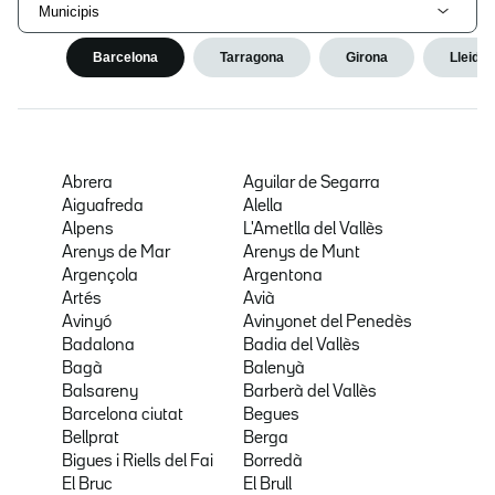
Municipis
Barcelona
Tarragona
Girona
Lleida
Abrera
Aguilar de Segarra
Aiguafreda
Alella
Alpens
L'Ametlla del Vallès
Arenys de Mar
Arenys de Munt
Argençola
Argentona
Artés
Avià
Avinyó
Avinyonet del Penedès
Badalona
Badia del Vallès
Bagà
Balenyà
Balsareny
Barberà del Vallès
Barcelona ciutat
Begues
Bellprat
Berga
Bigues i Riells del Fai
Borredà
El Bruc
El Brull