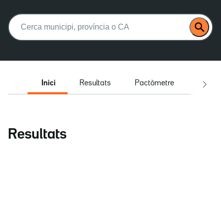
Buscar:
Inici
Resultats
Pactòmetre
Entrev
Resultats