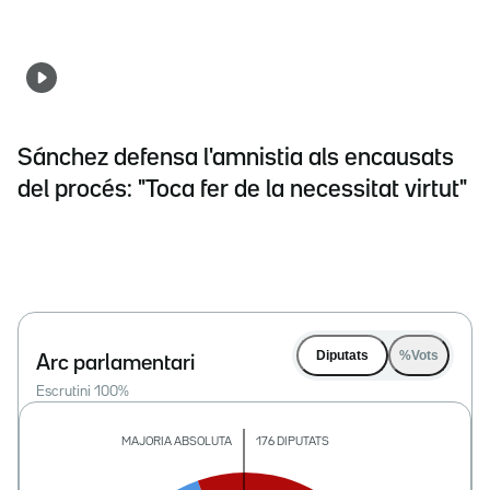
Sánchez defensa l'amnistia als encausats
del procés: "Toca fer de la necessitat virtut"
Diputats
%Vots
Arc parlamentari
Escrutini
100
%