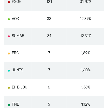
PSOE
121
31,70%
VOX
33
12,39%
SUMAR
31
12,31%
ERC
7
1,89%
JUNTS
7
1,60%
EH BILDU
6
1,36%
PNB
5
1,12%