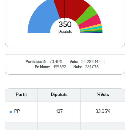
Participació:
70,40%
Vots:
24.283.142
En blanc:
199.392
Nuls:
261.078
Partit
Diputats
%Vots
PP
137
33,05%