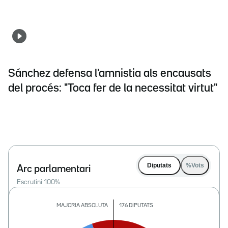
Sánchez defensa l'amnistia als encausats
del procés: "Toca fer de la necessitat virtut"
Diputats
%Vots
Arc parlamentari
Escrutini
100
%