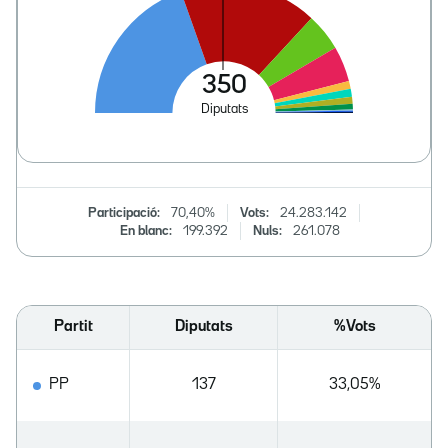
Participació:
70,40%
Vots:
24.283.142
En blanc:
199.392
Nuls:
261.078
Partit
Diputats
%Vots
PP
137
33,05%