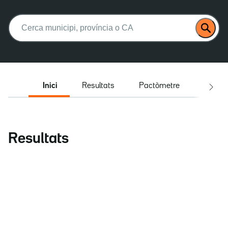
Buscar:
Inici
Resultats
Pactòmetre
Entrev
Resultats