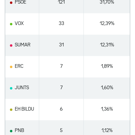
PSOE
121
31,70%
VOX
33
12,39%
SUMAR
31
12,31%
ERC
7
1,89%
JUNTS
7
1,60%
EH BILDU
6
1,36%
PNB
5
1,12%