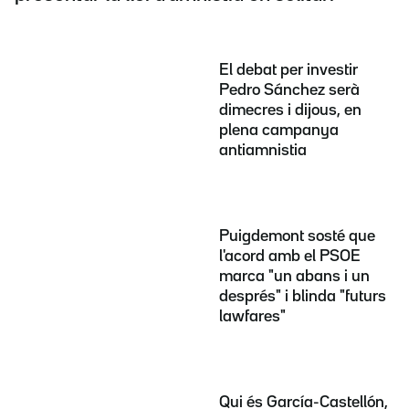
El debat per investir
Pedro Sánchez serà
dimecres i dijous, en
plena campanya
antiamnistia
Puigdemont sosté que
l'acord amb el PSOE
marca "un abans i un
després" i blinda "futurs
lawfares"
Qui és García-Castellón,