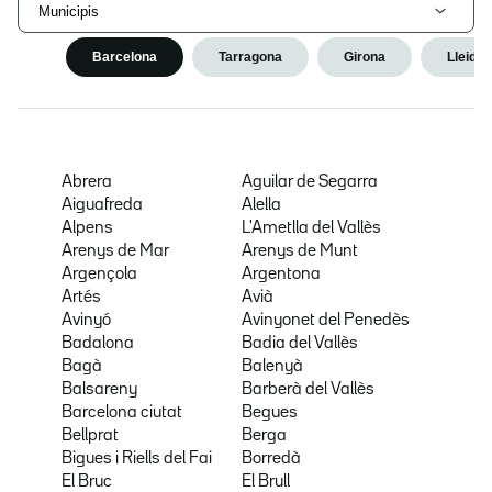
Municipis
Barcelona
Tarragona
Girona
Lleida
Abrera
Aguilar de Segarra
Aiguafreda
Alella
Alpens
L'Ametlla del Vallès
Arenys de Mar
Arenys de Munt
Argençola
Argentona
Artés
Avià
Avinyó
Avinyonet del Penedès
Badalona
Badia del Vallès
Bagà
Balenyà
Balsareny
Barberà del Vallès
Barcelona ciutat
Begues
Bellprat
Berga
Bigues i Riells del Fai
Borredà
El Bruc
El Brull