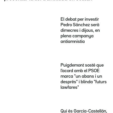
El debat per investir
Pedro Sánchez serà
dimecres i dijous, en
plena campanya
antiamnistia
Puigdemont sosté que
l'acord amb el PSOE
marca "un abans i un
després" i blinda "futurs
lawfares"
Qui és García-Castellón,