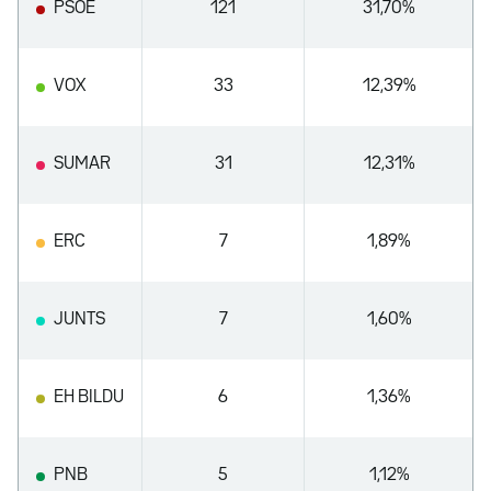
PSOE
121
31,70%
VOX
33
12,39%
SUMAR
31
12,31%
ERC
7
1,89%
JUNTS
7
1,60%
EH BILDU
6
1,36%
PNB
5
1,12%