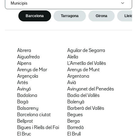
Municipis
Barcelona
Tarragona
Girona
Lleida
Abrera
Aguilar de Segarra
Aiguafreda
Alella
Alpens
L'Ametlla del Vallès
Arenys de Mar
Arenys de Munt
Argençola
Argentona
Artés
Avià
Avinyó
Avinyonet del Penedès
Badalona
Badia del Vallès
Bagà
Balenyà
Balsareny
Barberà del Vallès
Barcelona ciutat
Begues
Bellprat
Berga
Bigues i Riells del Fai
Borredà
El Bruc
El Brull