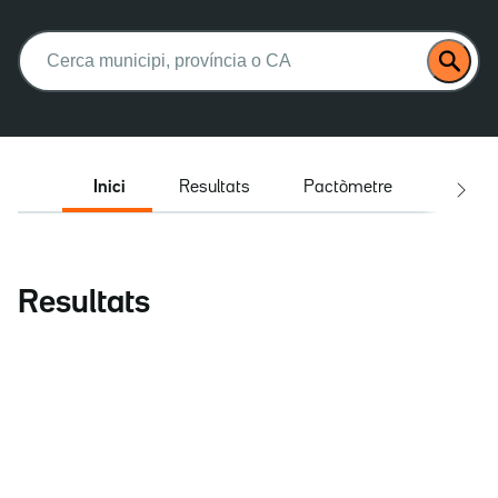
Buscar:
Inici
Resultats
Pactòmetre
Entrev
Resultats