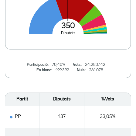
Participació:
70,40%
Vots:
24.283.142
En blanc:
199.392
Nuls:
261.078
Partit
Diputats
%Vots
PP
137
33,05%