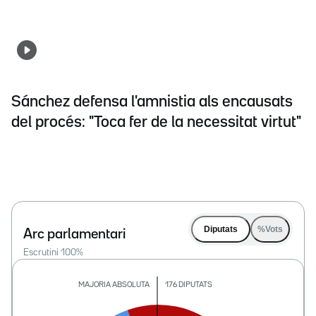
Sánchez defensa l'amnistia als encausats
del procés: "Toca fer de la necessitat virtut"
Diputats
%Vots
Arc parlamentari
Escrutini
100
%