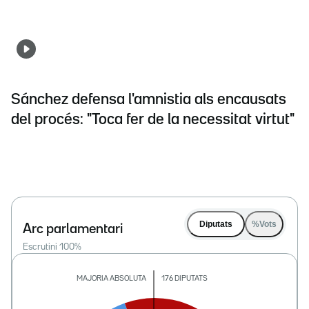
Sánchez defensa l'amnistia als encausats
del procés: "Toca fer de la necessitat virtut"
Diputats
%Vots
Arc parlamentari
Escrutini
100
%