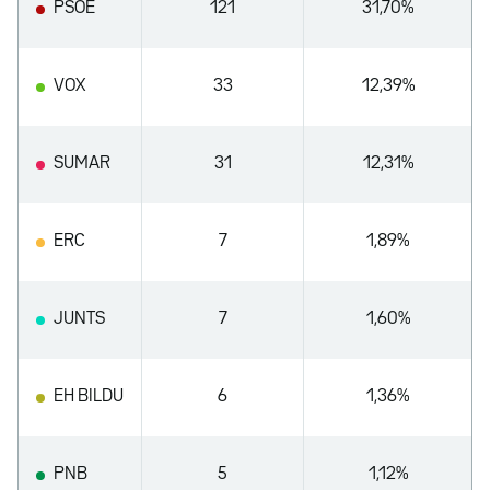
PSOE
121
31,70%
VOX
33
12,39%
SUMAR
31
12,31%
ERC
7
1,89%
JUNTS
7
1,60%
EH BILDU
6
1,36%
PNB
5
1,12%