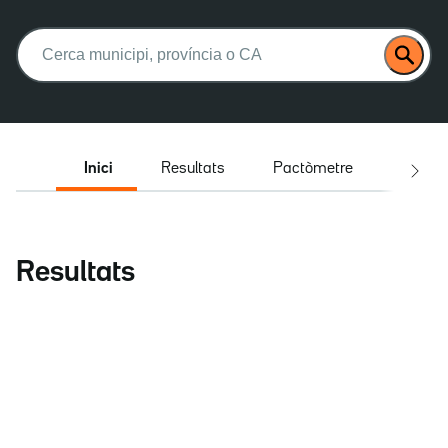
Buscar:
Inici
Resultats
Pactòmetre
Entrev
Resultats