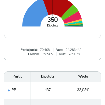
Participació:
70,40%
Vots:
24.283.142
En blanc:
199.392
Nuls:
261.078
Partit
Diputats
%Vots
PP
137
33,05%