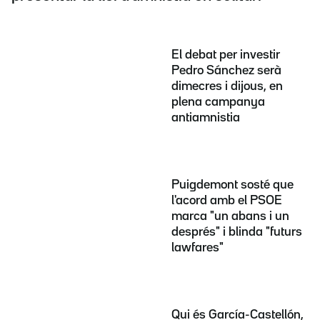
El debat per investir
Pedro Sánchez serà
dimecres i dijous, en
plena campanya
antiamnistia
Puigdemont sosté que
l'acord amb el PSOE
marca "un abans i un
després" i blinda "futurs
lawfares"
Qui és García-Castellón,