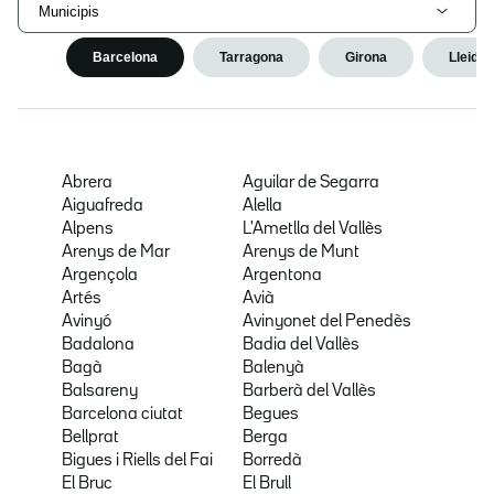
Municipis
Barcelona
Tarragona
Girona
Lleida
Abrera
Aguilar de Segarra
Aiguafreda
Alella
Alpens
L'Ametlla del Vallès
Arenys de Mar
Arenys de Munt
Argençola
Argentona
Artés
Avià
Avinyó
Avinyonet del Penedès
Badalona
Badia del Vallès
Bagà
Balenyà
Balsareny
Barberà del Vallès
Barcelona ciutat
Begues
Bellprat
Berga
Bigues i Riells del Fai
Borredà
El Bruc
El Brull