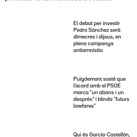
El debat per investir
Pedro Sánchez serà
dimecres i dijous, en
plena campanya
antiamnistia
Puigdemont sosté que
l'acord amb el PSOE
marca "un abans i un
després" i blinda "futurs
lawfares"
Qui és García-Castellón,