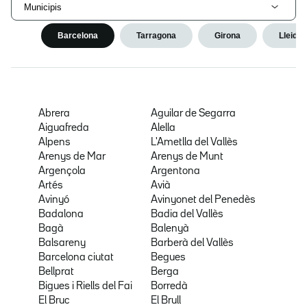
Municipis
Barcelona
Tarragona
Girona
Lleida
Abrera
Aguilar de Segarra
Aiguafreda
Alella
Alpens
L'Ametlla del Vallès
Arenys de Mar
Arenys de Munt
Argençola
Argentona
Artés
Avià
Avinyó
Avinyonet del Penedès
Badalona
Badia del Vallès
Bagà
Balenyà
Balsareny
Barberà del Vallès
Barcelona ciutat
Begues
Bellprat
Berga
Bigues i Riells del Fai
Borredà
El Bruc
El Brull