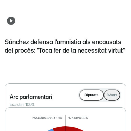
Sánchez defensa l'amnistia als encausats
del procés: "Toca fer de la necessitat virtut"
Diputats
%Vots
Arc parlamentari
Escrutini
100
%