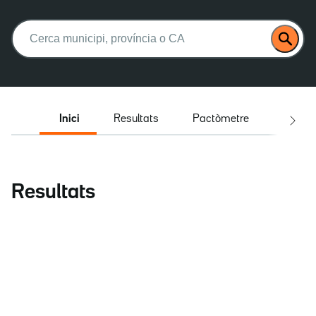
Buscar:
Inici
Resultats
Pactòmetre
Entrev
Resultats