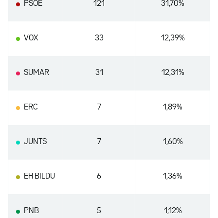
PSOE
121
31,70%
VOX
33
12,39%
SUMAR
31
12,31%
ERC
7
1,89%
JUNTS
7
1,60%
EH BILDU
6
1,36%
PNB
5
1,12%