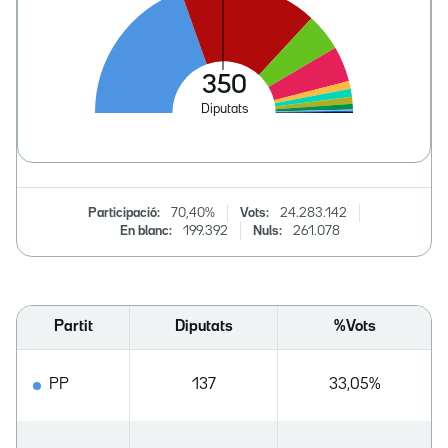
Participació:
70,40%
Vots:
24.283.142
En blanc:
199.392
Nuls:
261.078
Partit
Diputats
%Vots
PP
137
33,05%