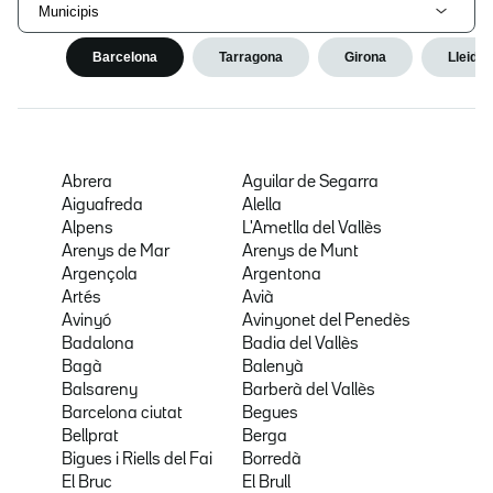
Municipis
Barcelona
Tarragona
Girona
Lleida
Abrera
Aguilar de Segarra
Aiguafreda
Alella
Alpens
L'Ametlla del Vallès
Arenys de Mar
Arenys de Munt
Argençola
Argentona
Artés
Avià
Avinyó
Avinyonet del Penedès
Badalona
Badia del Vallès
Bagà
Balenyà
Balsareny
Barberà del Vallès
Barcelona ciutat
Begues
Bellprat
Berga
Bigues i Riells del Fai
Borredà
El Bruc
El Brull