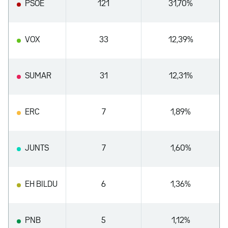
PSOE
121
31,70%
VOX
33
12,39%
SUMAR
31
12,31%
ERC
7
1,89%
JUNTS
7
1,60%
EH BILDU
6
1,36%
PNB
5
1,12%