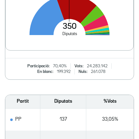
Participació:
70,40%
Vots:
24.283.142
En blanc:
199.392
Nuls:
261.078
Partit
Diputats
%Vots
PP
137
33,05%