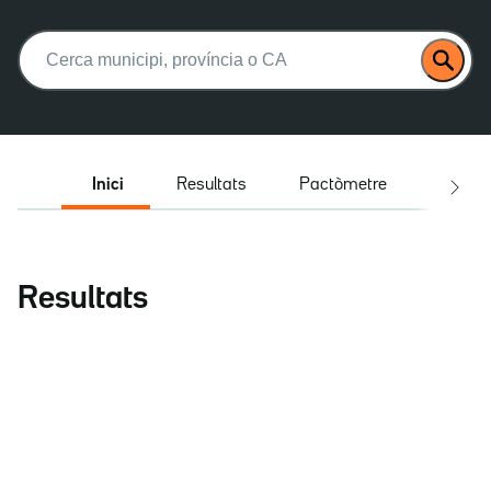
Buscar:
Inici
Resultats
Pactòmetre
Entrev
Resultats