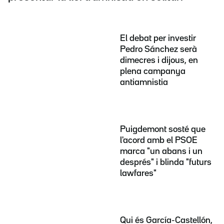
El debat per investir
Pedro Sánchez serà
dimecres i dijous, en
plena campanya
antiamnistia
Puigdemont sosté que
l'acord amb el PSOE
marca "un abans i un
després" i blinda "futurs
lawfares"
Qui és García-Castellón,