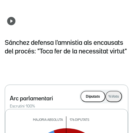
Sánchez defensa l'amnistia als encausats
del procés: "Toca fer de la necessitat virtut"
Diputats
%Vots
Arc parlamentari
Escrutini
100
%