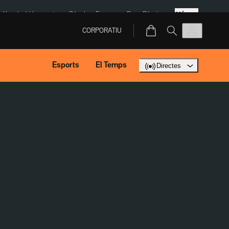
Més
eX
Isaki Lacuesta
Sánchez Europa
Dron Rússia
CORPORATIU
Esports
El Temps
Directes