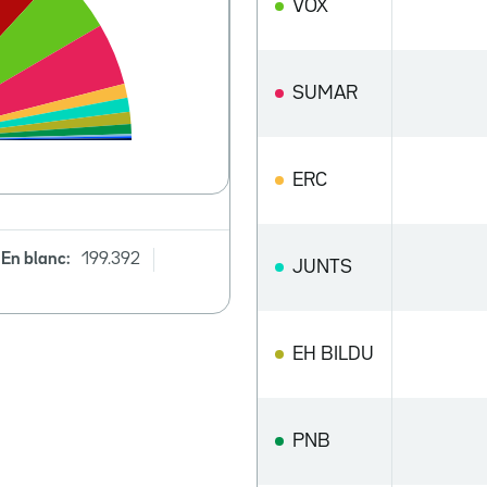
VOX
SUMAR
ERC
En blanc:
199.392
JUNTS
EH BILDU
PNB