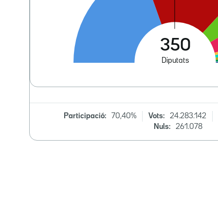
Participació:
70,40%
Vots:
24.283.142
Nuls:
261.078