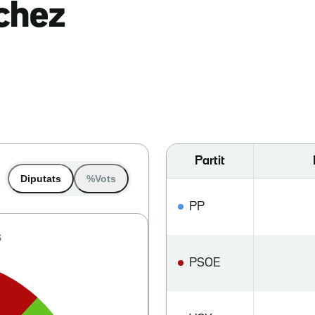
nchez
Partit
Diputats
%Vots
PP
PSOE