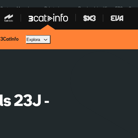
 Ceuta
Mercabarna
Robatoris coure
Bombardejos Kíiv
ERC
Spac
 3CatInfo
Explora
ls 23J -