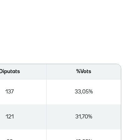
Diputats
%Vots
137
33,05%
121
31,70%