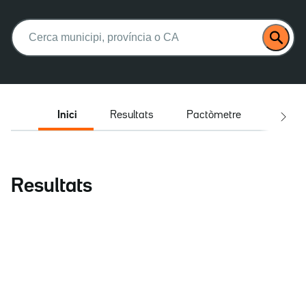
Buscar:
Inici
Resultats
Pactòmetre
Entrev
Resultats