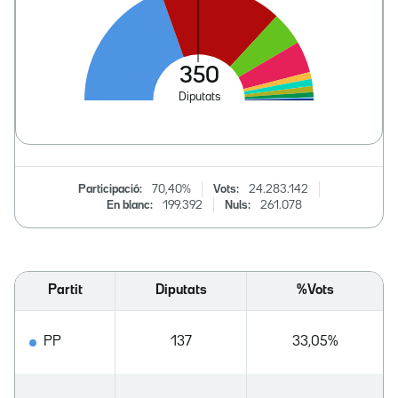
Participació:
70,40%
Vots:
24.283.142
En blanc:
199.392
Nuls:
261.078
Partit
Diputats
%Vots
PP
137
33,05%