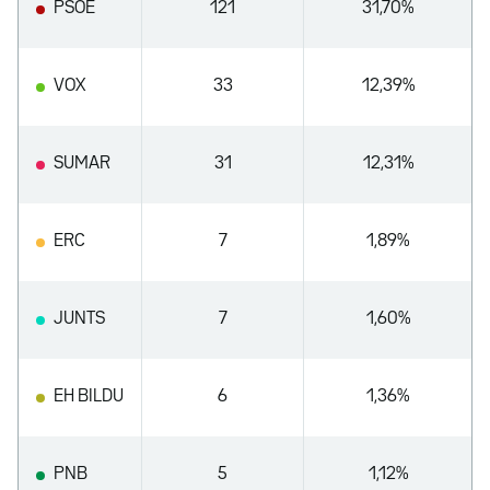
PSOE
121
31,70%
VOX
33
12,39%
SUMAR
31
12,31%
ERC
7
1,89%
JUNTS
7
1,60%
EH BILDU
6
1,36%
PNB
5
1,12%