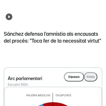
Sánchez defensa l'amnistia als encausats
del procés: "Toca fer de la necessitat virtut"
Diputats
%Vots
Arc parlamentari
Escrutini
100
%