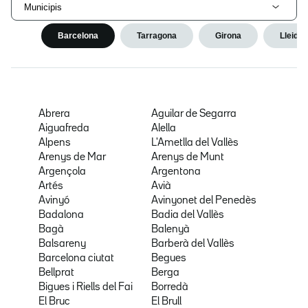
Municipis
Barcelona
Tarragona
Girona
Lleida
Abrera
Aguilar de Segarra
Aiguafreda
Alella
Alpens
L'Ametlla del Vallès
Arenys de Mar
Arenys de Munt
Argençola
Argentona
Artés
Avià
Avinyó
Avinyonet del Penedès
Badalona
Badia del Vallès
Bagà
Balenyà
Balsareny
Barberà del Vallès
Barcelona ciutat
Begues
Bellprat
Berga
Bigues i Riells del Fai
Borredà
El Bruc
El Brull