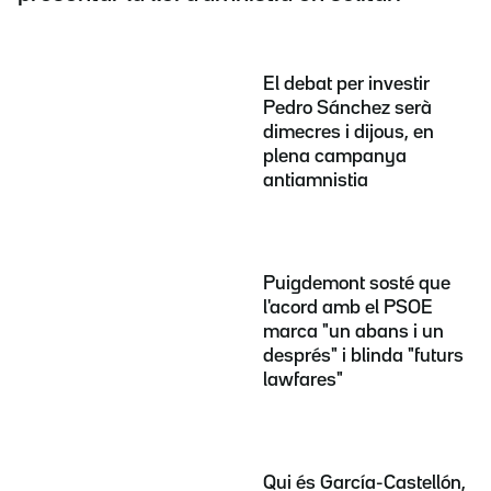
El debat per investir
Pedro Sánchez serà
dimecres i dijous, en
plena campanya
antiamnistia
Puigdemont sosté que
l'acord amb el PSOE
marca "un abans i un
després" i blinda "futurs
lawfares"
Qui és García-Castellón,