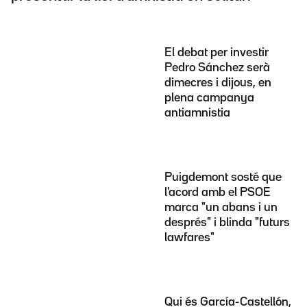
El debat per investir
Pedro Sánchez serà
dimecres i dijous, en
plena campanya
antiamnistia
Puigdemont sosté que
l'acord amb el PSOE
marca "un abans i un
després" i blinda "futurs
lawfares"
Qui és García-Castellón,