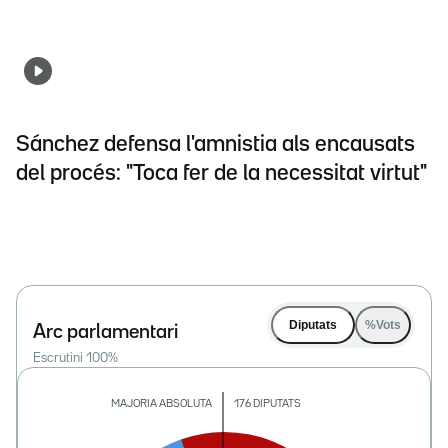
Sánchez defensa l'amnistia als encausats
del procés: "Toca fer de la necessitat virtut"
Diputats
%Vots
Arc parlamentari
Escrutini
100
%