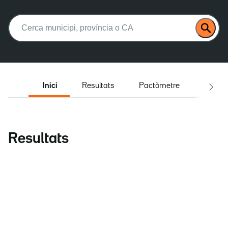
Buscar:
Inici
Resultats
Pactòmetre
Entrev
Resultats