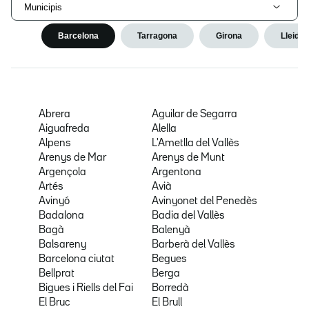
Municipis
Barcelona
Tarragona
Girona
Lleida
Abrera
Aguilar de Segarra
Aiguafreda
Alella
Alpens
L'Ametlla del Vallès
Arenys de Mar
Arenys de Munt
Argençola
Argentona
Artés
Avià
Avinyó
Avinyonet del Penedès
Badalona
Badia del Vallès
Bagà
Balenyà
Balsareny
Barberà del Vallès
Barcelona ciutat
Begues
Bellprat
Berga
Bigues i Riells del Fai
Borredà
El Bruc
El Brull