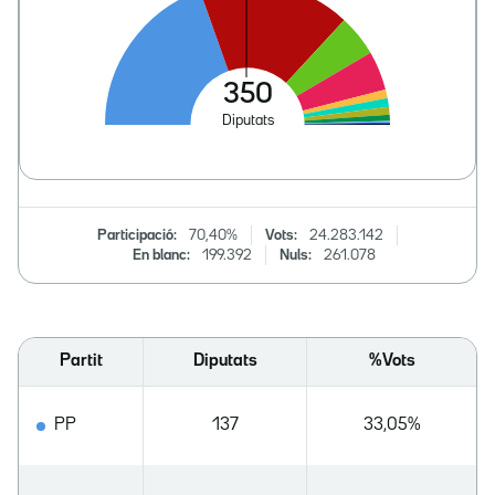
Participació:
70,40%
Vots:
24.283.142
En blanc:
199.392
Nuls:
261.078
Partit
Diputats
%Vots
PP
137
33,05%