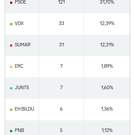
PSOE
121
31,70%
VOX
33
12,39%
SUMAR
31
12,31%
ERC
7
1,89%
JUNTS
7
1,60%
EH BILDU
6
1,36%
PNB
5
1,12%