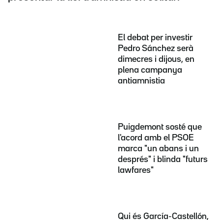
El debat per investir
Pedro Sánchez serà
dimecres i dijous, en
plena campanya
antiamnistia
Puigdemont sosté que
l'acord amb el PSOE
marca "un abans i un
després" i blinda "futurs
lawfares"
Qui és García-Castellón,