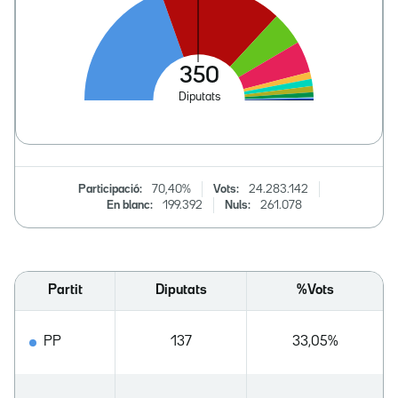
Participació:
70,40%
Vots:
24.283.142
En blanc:
199.392
Nuls:
261.078
Partit
Diputats
%Vots
PP
137
33,05%