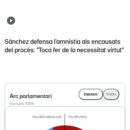
Sánchez defensa l'amnistia als encausats
del procés: "Toca fer de la necessitat virtut"
Diputats
%Vots
Arc parlamentari
Escrutini
100
%