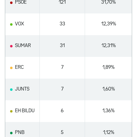
PSOE
121
31,70%
VOX
33
12,39%
SUMAR
31
12,31%
ERC
7
1,89%
JUNTS
7
1,60%
EH BILDU
6
1,36%
PNB
5
1,12%