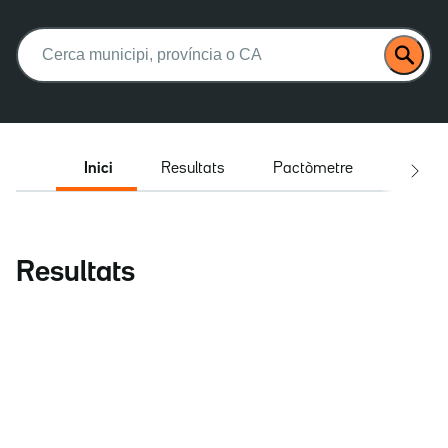
Buscar:
Inici
Resultats
Pactòmetre
Entrev
Resultats