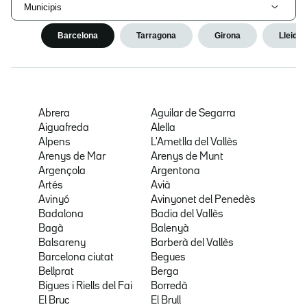
Municipis
Barcelona
Tarragona
Girona
Lleida
Abrera
Aguilar de Segarra
Aiguafreda
Alella
Alpens
L'Ametlla del Vallès
Arenys de Mar
Arenys de Munt
Argençola
Argentona
Artés
Avià
Avinyó
Avinyonet del Penedès
Badalona
Badia del Vallès
Bagà
Balenyà
Balsareny
Barberà del Vallès
Barcelona ciutat
Begues
Bellprat
Berga
Bigues i Riells del Fai
Borredà
El Bruc
El Brull