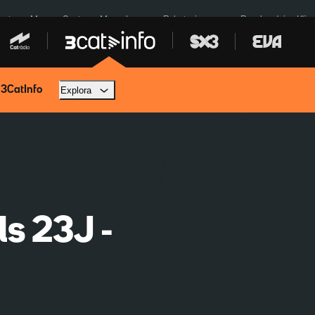
euta
Menors Ceuta
Mercabarna
Robatoris coure
Bombardejos Kíiv
 3CatInfo
Explora
ls 23J -