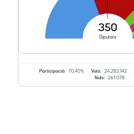
Participació:
70,40%
Vots:
24.283.142
Nuls:
261.078