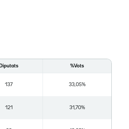
Diputats
%Vots
137
33,05%
121
31,70%