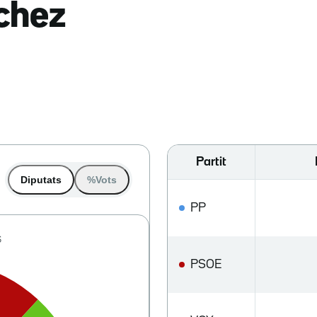
nchez
Partit
Diputats
%Vots
PP
PSOE