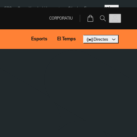
Més
ERC
SpaceX
Isaki Lacuesta
Sánchez Europa
CORPORATIU
Esports
El Temps
Directes