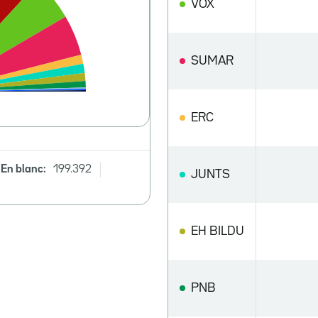
VOX
SUMAR
ERC
En blanc:
199.392
JUNTS
EH BILDU
PNB