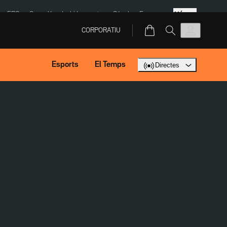
Més
ERC
SpaceX
Isaki Lacuesta
Sánchez Europa
CORPORATIU
Esports
El Temps
Directes