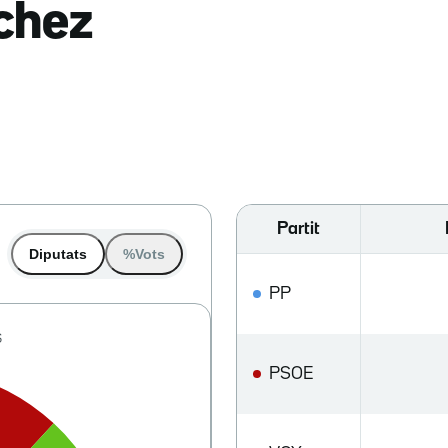
nchez
Partit
Diputats
%Vots
PP
PSOE