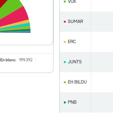
VOX
SUMAR
ERC
En blanc:
199.392
JUNTS
EH BILDU
PNB