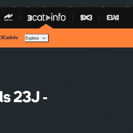
euta
Menors Ceuta
Mercabarna
Robatoris coure
Bombardejos Kíiv
 3CatInfo
Explora
ls 23J -