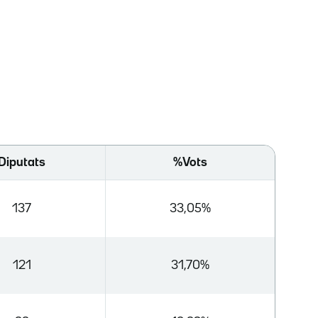
Diputats
%Vots
137
33,05%
121
31,70%