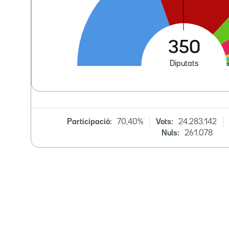
Participació:
70,40%
Vots:
24.283.142
Nuls:
261.078