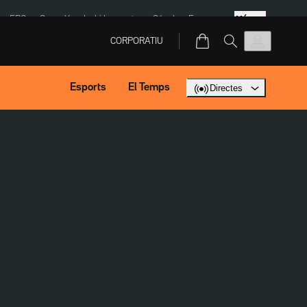
Més
ERC
SpaceX
Isaki Lacuesta
Sánchez Europa
CORPORATIU
Esports
El Temps
Directes