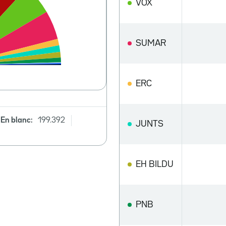
VOX
SUMAR
ERC
En blanc:
199.392
JUNTS
EH BILDU
PNB