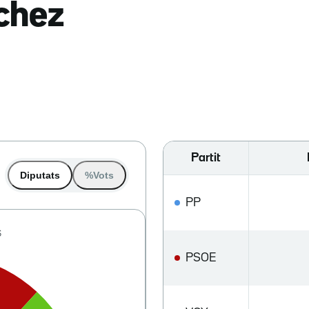
nchez
Partit
Diputats
%Vots
PP
PSOE