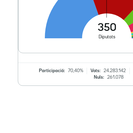
Participació:
70,40%
Vots:
24.283.142
Nuls:
261.078