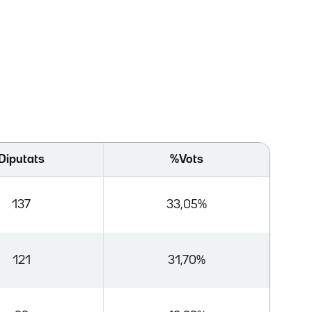
Diputats
%Vots
137
33,05%
121
31,70%