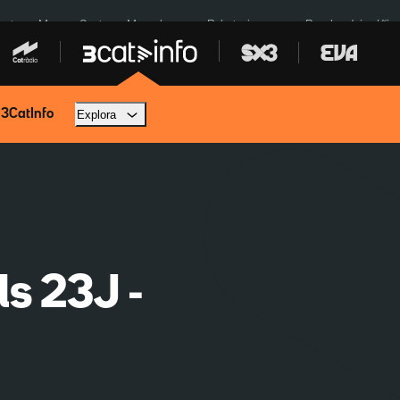
euta
Menors Ceuta
Mercabarna
Robatoris coure
Bombardejos Kíiv
 3CatInfo
Explora
ls 23J -