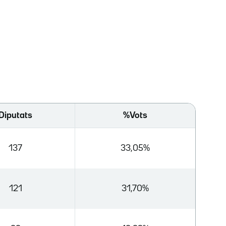
Diputats
%Vots
137
33,05%
121
31,70%