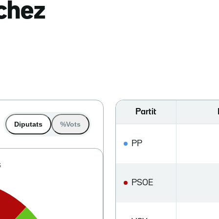
nchez
Partit
Diputats
%Vots
PP
PSOE