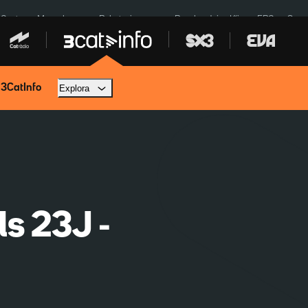
 Ceuta
Mercabarna
Robatoris coure
Bombardejos Kíiv
ERC
Spac
 3CatInfo
Explora
ls 23J -