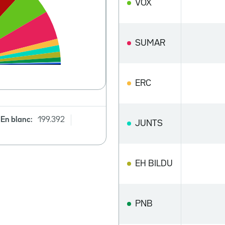
VOX
SUMAR
ERC
En blanc:
199.392
JUNTS
EH BILDU
PNB