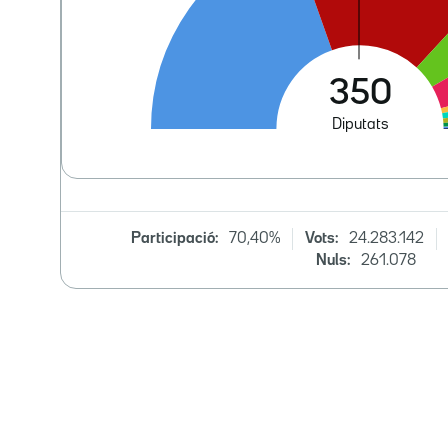
Participació:
70,40%
Vots:
24.283.142
Nuls:
261.078