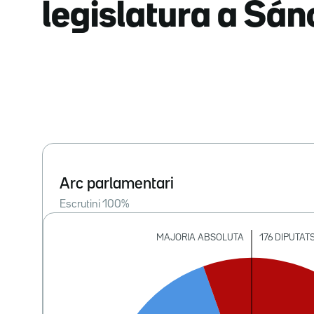
legislatura a Sá
Arc parlamentari
Escrutini
100
%