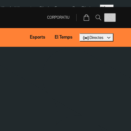
Més
eX
Isaki Lacuesta
Sánchez Europa
Dron Rússia
CORPORATIU
Esports
El Temps
Directes