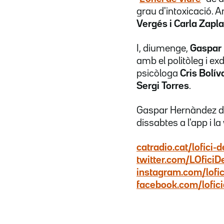
grau
d
'
intoxica
ció.
Am
Vergés
i
Carla Zapl
I, diumenge,
Gaspar
amb el politòleg i ex
psicòloga
Cris
Bolív
Sergi Torres
.
Gaspar Hernàndez
d
dissabtes a
l'app
i l
catradio.cat/
lofici
-d
twitter.com/LOficiD
instagram.com/lofic
facebook.com/lofici