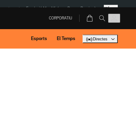
Més
ment agost
Fundació Mas Miró
eBay
Perpinyà
CORPORATIU
Esports
El Temps
Directes