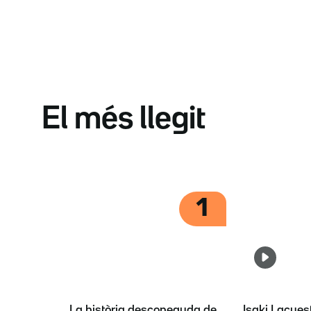
El més llegit
1
La història desconeguda de
Isaki Lacues