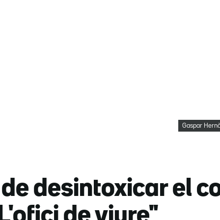
Gaspar Hernàn
 de desintoxicar el co
L'ofici de viure"