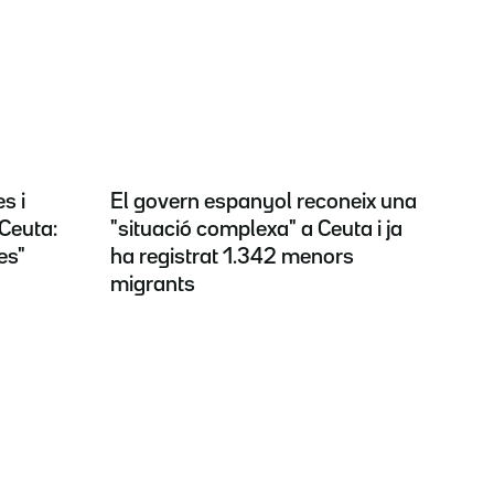
s i
El govern espanyol reconeix una
Ceuta:
"situació complexa" a Ceuta i ja
es"
ha registrat 1.342 menors
migrants