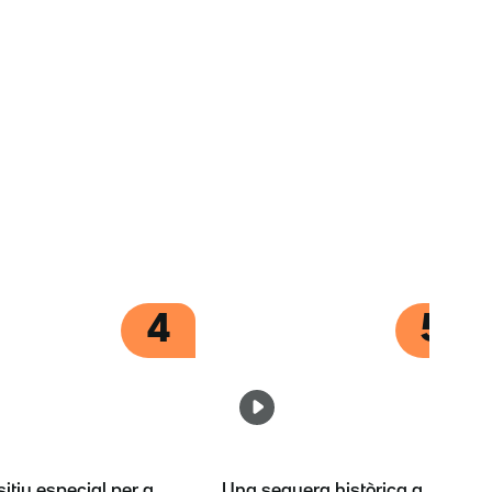
4
5
itiu especial per a
Una sequera històrica a