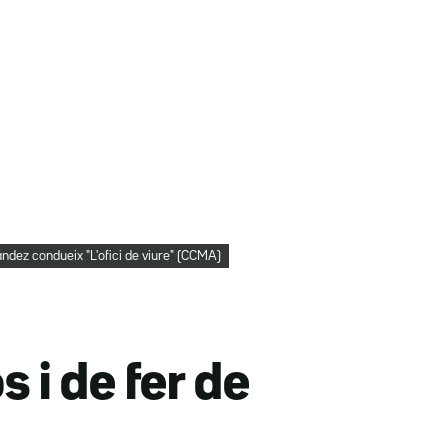
dez condueix "L'ofici de viure" (CCMA)
s i de fer de