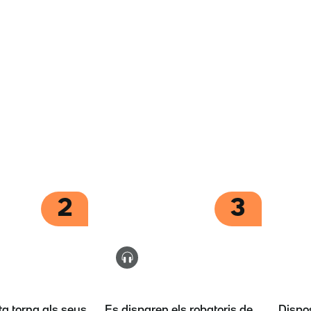
2
3
ta torna als seus
Es disparen els robatoris de
Dispos