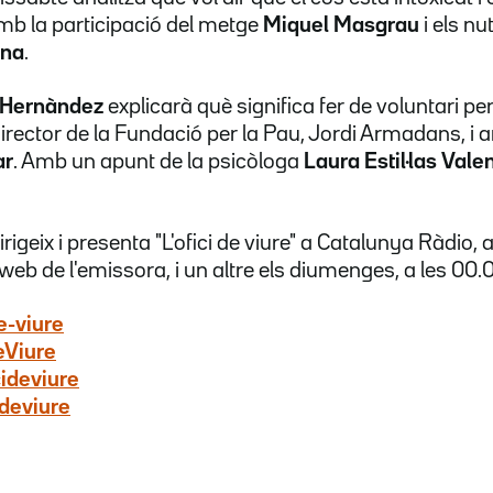
b la participació
d
el metge
Miquel Masgrau
i
el
s
nut
ana
.
 Hernàndez
expl
i
carà
què significa
f
er
de
voluntari pe
director de
la
Fundació per la Pau
,
Jordi
Armadans
, i
ar
. Amb un apunt de la psicòloga
Laura
Estil·las
Valen
irigeix i presenta "L'ofici de viure" a Catalunya Ràdi
a web
de l'emissora
,
i un altre els diumenges, a les
00.0
e-viure
eViure
ideviure
deviure