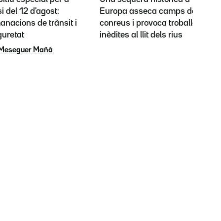
si del 12 d'agost:
Europa asseca camps de
nacions de trànsit i
conreus i provoca troballes
guretat
inèdites al llit dels rius
 Meseguer Mañá