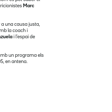
ricionist
e
s
Marc
r a una causa justa
,
 amb la
coach
i
zuela
i l'espai de
o, amb un programa els
5, en antena.