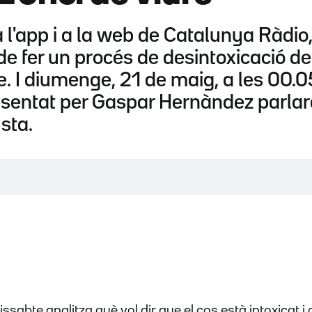
l'app i a la web de Catalunya Ràdio, "
de fer un procés de desintoxicació de
 I diumenge, 21 de maig, a les 00.05
resentat per Gaspar Hernàndez parlar
usta.
dissabte
analitza
q
uè vol dir que el cos està intoxicat 