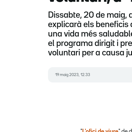
Dissabte, 20 de maig, a 
explicarà els beneficis 
una vida més saludable.
el programa dirigit i p
voluntari per a causa j
19 maig 2023, 12.33
"
L'ofici de viure
" de 