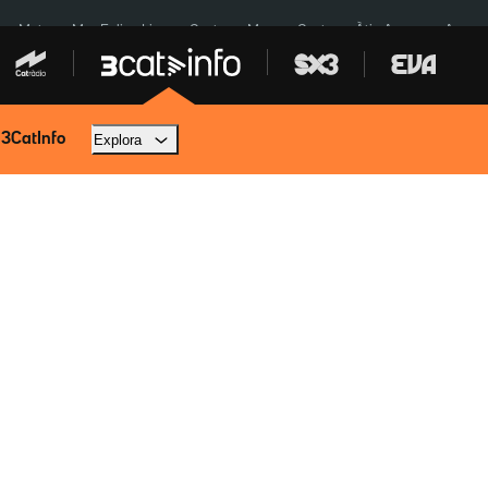
a a Meta
Mor Felipe Lipe
Ceuta
Menors Ceuta
Àtic Ayuso
Aparca
 3CatInfo
Explora