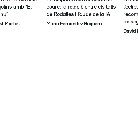
olins amb "El
coure: la relació entre els talls
l'eclip
any"
de Rodalies i l'auge de la IA
recoma
de se
st Martos
Maria Fernández Noguera
David