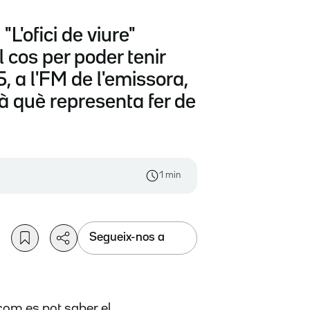
L'ofici de viure"
l cos per poder tenir
, a l'FM de l'emissora,
à què representa fer de
1 min
Segueix-nos a
i com es pot saber e
l