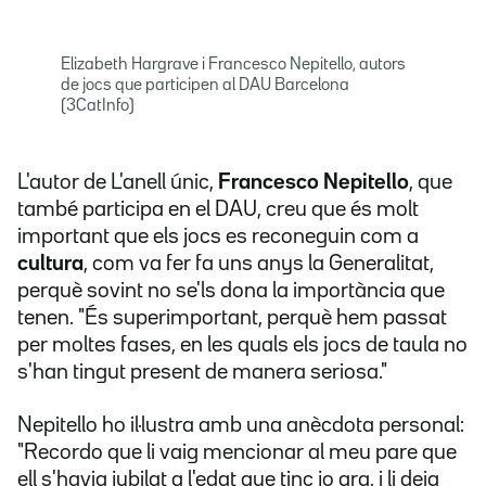
Elizabeth Hargrave i Francesco Nepitello, autors
de jocs que participen al DAU Barcelona
(3CatInfo)
L'autor de L'anell únic,
Francesco Nepitello
, que
també participa en el DAU, creu que és molt
important que els jocs es reconeguin com a
cultura
, com va fer fa uns anys la Generalitat,
perquè sovint no se'ls dona la importància que
tenen. "És superimportant, perquè hem passat
per moltes fases, en les quals els jocs de taula no
s'han tingut present de manera seriosa."
Nepitello ho il·lustra amb una anècdota personal:
"Recordo que li vaig mencionar al meu pare que
ell s'havia jubilat a l'edat que tinc jo ara, i li deia