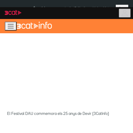
Anar
Anar
Més
a
al
És notícia:
Institut Tailàndia
Multa a Meta
la
contingut
navegació
principal
El Festival DAU commemora els 25 anys de Devir (3CatInfo)