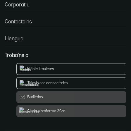
Corporatiu
Contacta'ns
Llengua
Troba'ns a
Mòbils i tauletes
Televisions connectades
Butlletins
Ajuda plataforma 3Cat