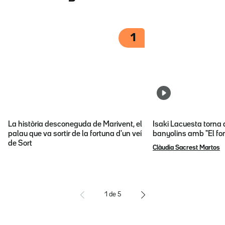
1
La història desconeguda de Marivent, el
Isaki Lacuesta torna 
palau que va sortir de la fortuna d'un veí
banyolins amb "El fon
de Sort
Clàudia Sacrest Martos
1
de
5