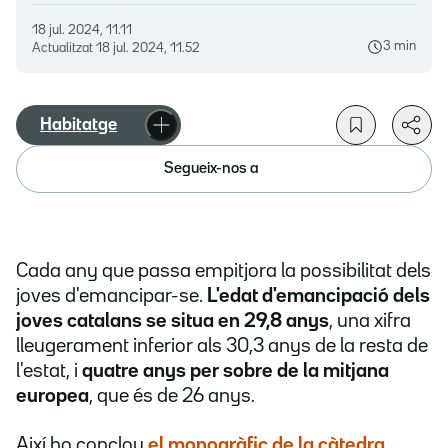
18 jul. 2024, 11.11
3 min
Actualitzat
18 jul. 2024, 11.52
Habitatge
Segueix-nos a
Cada any que passa empitjora la possibilitat dels
joves d'emancipar-se.
L'edat d'emancipació dels
joves catalans se situa en 29,8 anys
, una xifra
lleugerament inferior als 30,3 anys de la resta de
l'estat, i
quatre anys per sobre de la mitjana
europea
, que és de 26 anys.
Així ho conclou
el monogràfic de la càtedra