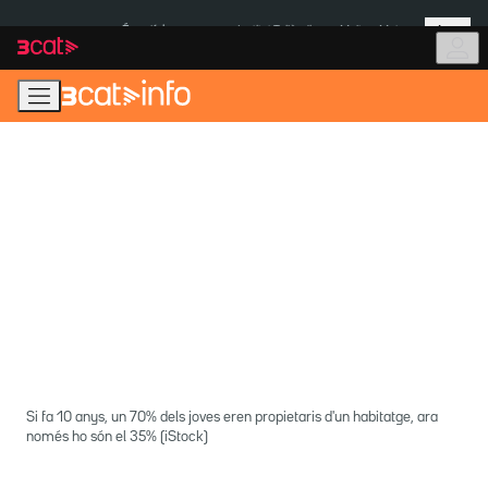
Anar
Anar
Més
a
al
És notícia:
Institut Tailàndia
Multa a Meta
la
contingut
navegació
principal
Si fa 10 anys, un 70% dels joves eren propietaris d'un habitatge, ara
només ho són el 35% (iStock)